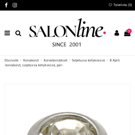
Toivelista (
0
)
0
Etusivulle
Korvakorut
Korvalävistykset
Suljetussa kehyksessä
B April
-korvakorut, suljetussa kehyksessä, pari