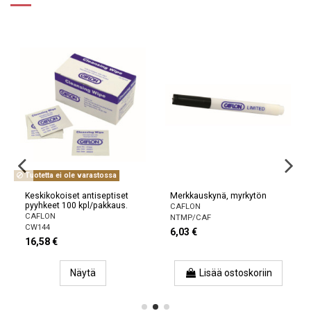
Tuotetta ei ole varastossa
Keskikokoiset antiseptiset
Merkkauskynä, myrkytön
pyyhkeet 100 kpl/pakkaus.
CAFLON
CAFLON
NTMP/CAF
CW144
6,03 €
16,58 €
Näytä
Lisää ostoskoriin