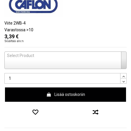
Viite
2WB-4
Varastossa
>10
3,39 €
Sisältää alv:n
Select Product
Lisää ostoskoriin