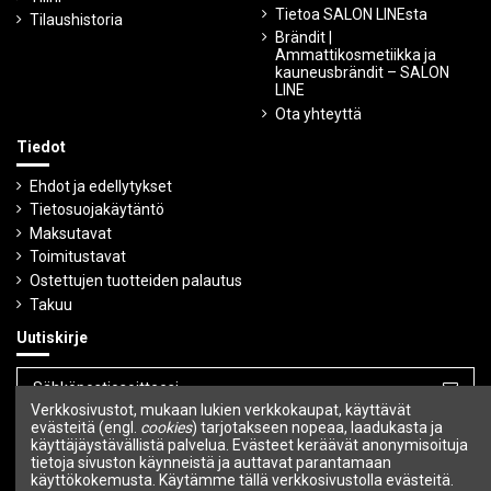
Tietoa SALON LINEsta
Tilaushistoria
Brändit |
Ammattikosmetiikka ja
kauneusbrändit – SALON
LINE
Ota yhteyttä
Tiedot
Ehdot ja edellytykset
Tietosuojakäytäntö
Maksutavat
Toimitustavat
Ostettujen tuotteiden palautus
Takuu
Uutiskirje
Verkkosivustot, mukaan lukien verkkokaupat, käyttävät
evästeitä (engl.
cookies
) tarjotakseen nopeaa, laadukasta ja
Voit peruuttaa tilauksen milloin tahansa.
käyttäjäystävällistä palvelua. Evästeet keräävät anonymisoituja
tietoja sivuston käynneistä ja auttavat parantamaan
Seuraa meitä
käyttökokemusta. Käytämme tällä verkkosivustolla evästeitä.