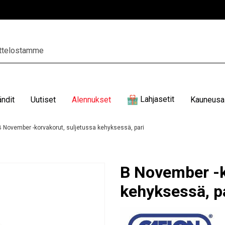
Lahjasetit
ändit
Uutiset
Alennukset
Kauneusal
B November -korvakorut, suljetussa kehyksessä, pari
B November -k
kehyksessä, p