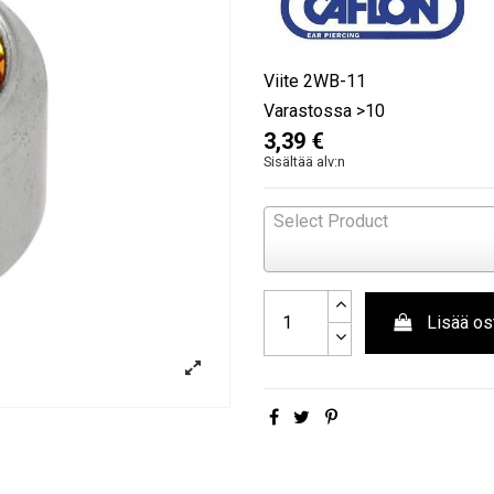
Viite
2WB-11
Varastossa
>10
3,39 €
Sisältää alv:n
Select Product
Lisää os