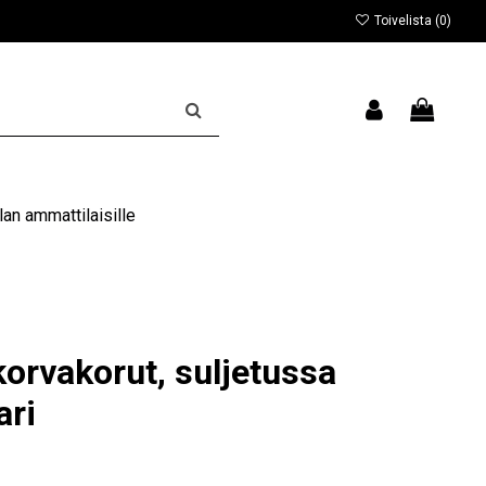
Toivelista (
0
)
an ammattilaisille
orvakorut, suljetussa
ari