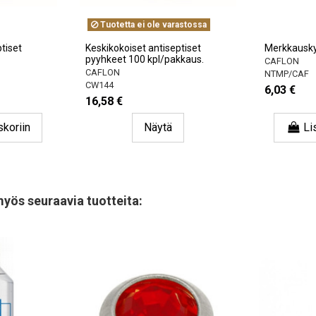
Tuotetta ei ole varastossa
tiset
Keskikokoiset antiseptiset
Merkkausky
pyyhkeet 100 kpl/pakkaus.
CAFLON
CAFLON
NTMP/CAF
CW144
6,03 €
16,58 €
skoriin
Näytä
Li
myös seuraavia tuotteita: