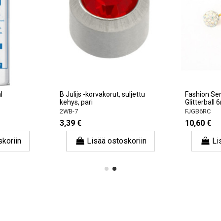
l
B Julijs -korvakorut, suljettu
Fashion Se
kehys, pari
Glitterball 
2WB-7
FJGB6RC
3,39 €
10,60 €
skoriin
Lisää ostoskoriin
Li