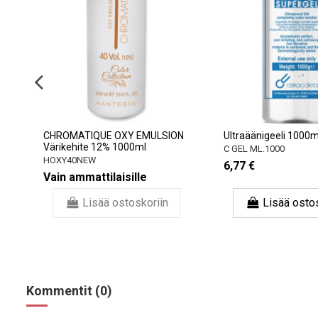
CHROMATIQUE OXY EMULSION
Ultraäänigeeli 1000m
Värikehite 12% 1000ml
C GEL ML.1000
HOXY40NEW
6,77 €
Vain ammattilaisille
Lisää ostoskoriin
Lisää osto
Kommentit (0)