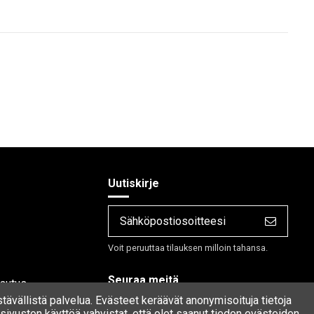
Uutiskirje
Voit peruuttaa tilauksen milloin tahansa.
Seuraa meitä
lautus
stävällistä palvelua. Evästeet keräävät anonymisoituja tietoja
ivuston käyttöä vahvistat, että olet saanut tiedon evästeiden