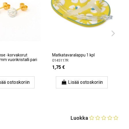
nse -korvakorut
Matkatavaralappu 1 kpl
6mm vuorikristalli pari
0145117R
1,75 €
sää ostoskoriin
Lisää ostoskoriin
Luokka