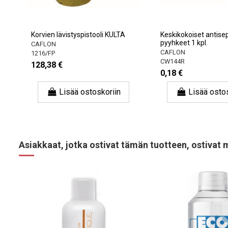
Korvien lävistyspistooli KULTA
Keskikokoiset antisep
pyyhkeet 1 kpl.
CAFLON
CAFLON
1216/FP
CW144R
128,38 €
0,18 €
Lisää ostoskoriin
Lisää osto
Asiakkaat, jotka ostivat tämän tuotteen, ostivat 