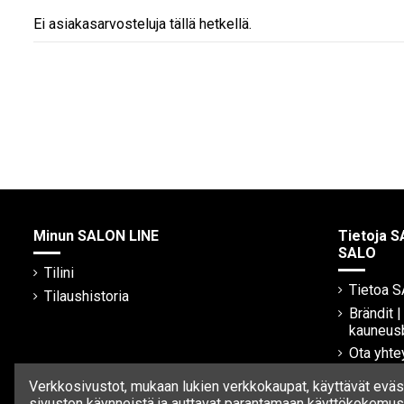
Ei asiakasarvosteluja tällä hetkellä.
Minun SALON LINE
Tietoja S
SALO
Tilini
Tietoa 
Tilaushistoria
Brändit 
kauneus
Ota yhte
Verkkosivustot, mukaan lukien verkkokaupat, käyttävät eväst
sivuston käynneistä ja auttavat parantamaan käyttökokemust