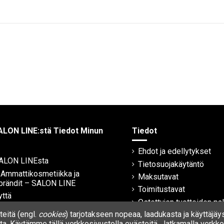
ALON LINE:stä Tiedot Minun
Tiedot
Ehdot ja edellytykset
SALON LINEsta
Tietosuojakäytäntö
| Ammattikosmetiikka ja
Maksutavat
brändit – SALON LINE
Toimitustavat
yttä
Ostettujen tuotteiden pa
eitä (engl.
cookies
) tarjotakseen nopeaa, laadukasta ja käyttäjäy
Takuu
a. Käytämme tällä verkkosivustolla evästeitä. Jatkamalla verkkos