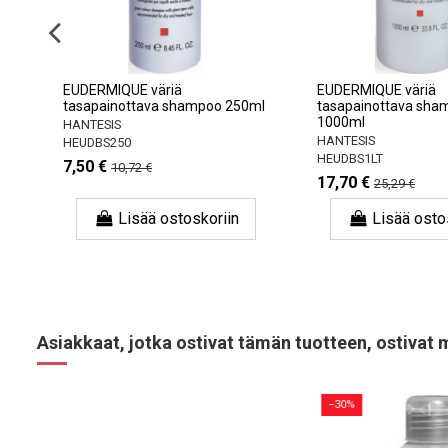
EUDERMIQUE väriä
EUDERMIQUE väriä
tasapainottava shampoo 250ml
tasapainottava sha
1000ml
HANTESIS
HANTESIS
HEUDBS250
HEUDBS1LT
7,50 €
10,72 €
17,70 €
25,29 €
Lisää ostoskoriin
Lisää osto
Asiakkaat, jotka ostivat tämän tuotteen, ostivat 
−30%