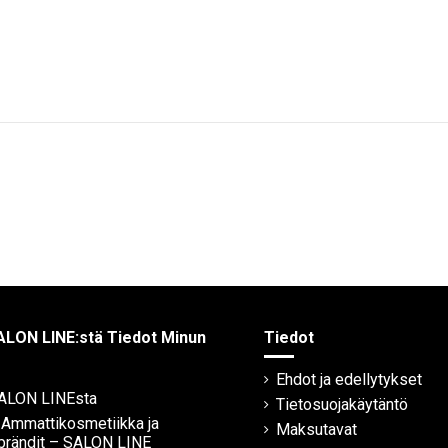
ALON LINE:stä Tiedot Minun
Tiedot
Ehdot ja edellytykset
SALON LINEsta
Tietosuojakäytäntö
| Ammattikosmetiikka ja
Maksutavat
brändit – SALON LINE