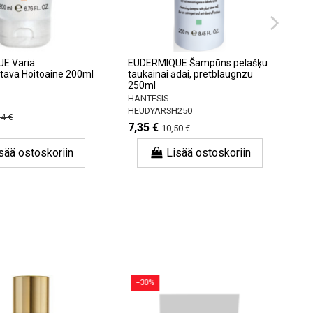
E Väriä
EUDERMIQUE Šampūns pelašķu
tava Hoitoaine 200ml
taukainai ādai, pretblaugnzu
250ml
HANTESIS
HEUDYARSH250
4 €
7,35 €
10,50 €
sää ostoskoriin
Lisää ostoskoriin
−30%