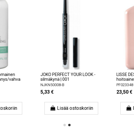
ainen
JOKO PERFECT YOUR LOOK -
LISSE DESIG
ys/vahva
silmäkynä | 001
hoitoaine si
NJKN50008-B
PF023348
5,33 €
23,50 €
skoriin
Lisää ostoskoriin
Li