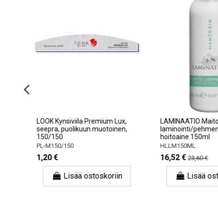
va
LOOK Kynsiviila Premium Lux,
LAMINAATIO Maitom
seepra, puolikuun muotoinen,
laminointi/pehmenn
150/150
hoitoaine 150ml
PL-M150/150
HLLM150ML
1,20 €
16,52 €
23,60 €
Lisää ostoskoriin
Lisää osto