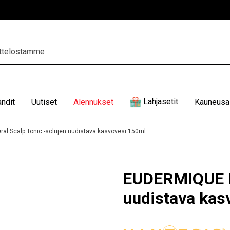
Lahjasetit
ändit
Uutiset
Alennukset
Kauneusal
l Scalp Tonic -solujen uudistava kasvovesi 150ml
EUDERMIQUE Mi
uudistava kas