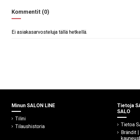
Kommentit (0)
Ei asiakasarvosteluja tällä hetkellä.
Minun SALON LINE
Tietoja S
SALO
Tilini
Tietoa 
Tilaushistoria
Brändit 
kauneus