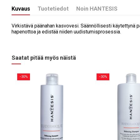
Kuvaus
Tuotetiedot
Noin HANTESIS
Virkistävä päänahan kasvovesi. Säännöllisesti käytettynä pä
hapenottoa ja edistää niiden uudistumisprosessia.
Saatat pitää myös näistä
−30%
−30%