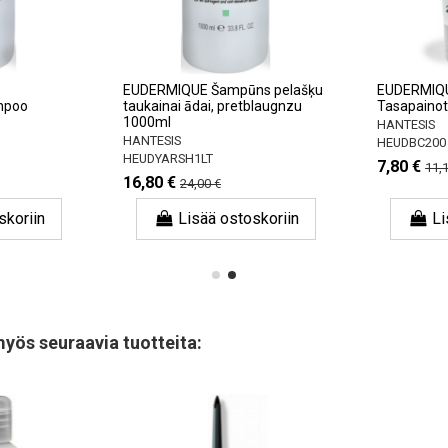
EUDERMIQUE Šampūns pelašķu
EUDERMIQU
mpoo
taukainai ādai, pretblaugnzu
Tasapainot
1000ml
HANTESIS
HANTESIS
HEUDBC200
HEUDYARSH1LT
7,80 €
11,1
16,80 €
24,00 €
skoriin
Lisää ostoskoriin
Li
myös seuraavia tuotteita: