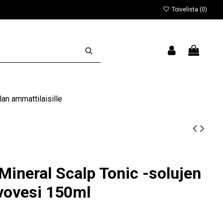
Toivelista (
0
)
an ammattilaisille
neral Scalp Tonic -solujen
vovesi 150ml