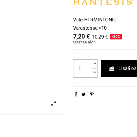
Viite
HTRMINTONIC
Varastossa
>10
7,20 €
10,29 €
-30%
Sisältää alv:n
Lisää os