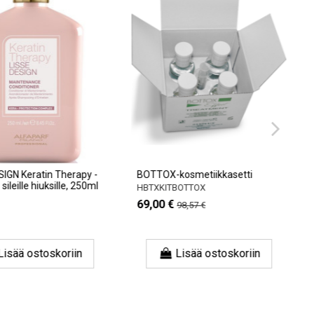
N Keratin Therapy -
BOTTOX-kosmetiikkasetti
leille hiuksille, 250ml
HBTXKITBOTTOX
69,00 €
98,57 €
sää ostoskoriin
Lisää ostoskoriin