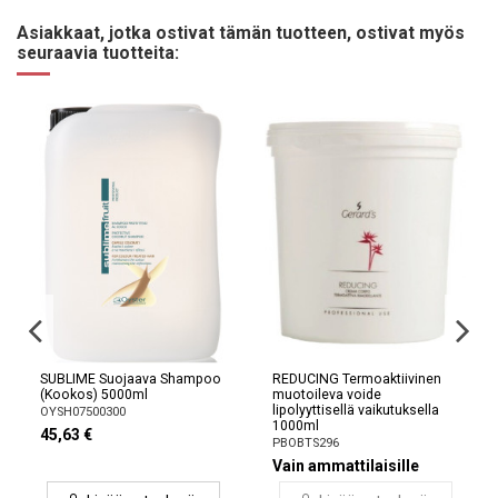
Asiakkaat, jotka ostivat tämän tuotteen, ostivat myös
seuraavia tuotteita:
SUBLIME Suojaava Shampoo
REDUCING Termoaktiivinen
(Kookos) 5000ml
muotoileva voide
lipolyyttisellä vaikutuksella
OYSH07500300
1000ml
45,63 €
PBOBTS296
Vain ammattilaisille