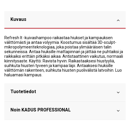
Kuvaus
Refresh It -kuivashampoo raikastaa hiukset ja kampauksen
välittömästi ja antaa volyymia. Koostumus sisältää 3D-sculpt-
mikropolymeeriteknologiaa, joka poistaa ylimääräisen talin
sekunneissa. Antaa hiuksille mattapinnan ja jättää ne puhtaiksi ja
raikkaiksi erittäin pitkäksi aikaa. Antistaattinen vaikutus, normaali
kiinnitysaste. Käyttö: Ravista hyvin. Raikastaaksesi hiustyyliä,
suihkuta hiusten tyveen ja kampaa läpi. Antaaksesi hiuksille
välittömän rakenteen, suihkuta hiusten puolivälistä latvoihin. Luo
haluamasi kampaus.
Tuotetiedot
Noin KADUS PROFESSIONAL