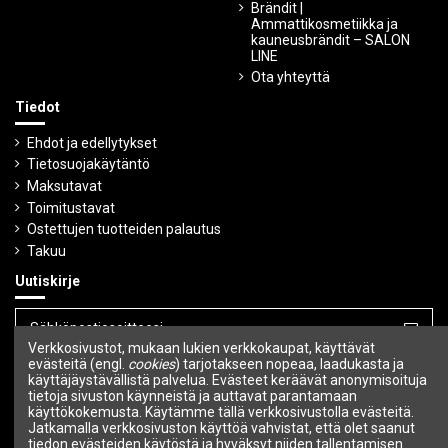
Brändit |
Ammattikosmetiikka ja
kauneusbrändit – SALON
LINE
Ota yhteyttä
Tiedot
Ehdot ja edellytykset
Tietosuojakäytäntö
Maksutavat
Toimitustavat
Ostettujen tuotteiden palautus
Takuu
Uutiskirje
Verkkosivustot, mukaan lukien verkkokaupat, käyttävät
Voit peruuttaa tilauksen milloin tahansa.
evästeitä (engl.
cookies
) tarjotakseen nopeaa, laadukasta ja
käyttäjäystävällistä palvelua. Evästeet keräävät anonymisoituja
tietoja sivuston käynneistä ja auttavat parantamaan
Seuraa meitä
käyttökokemusta. Käytämme tällä verkkosivustolla evästeitä.
Jatkamalla verkkosivuston käyttöä vahvistat, että olet saanut
tiedon evästeiden käytöstä ja hyväksyt niiden tallentamisen