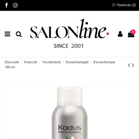
Toivelista (
0
)
0
Etusivulle
Hiuksille
Hiustenhoito
Kuivashampoot
Kuivashampoo
180 ml