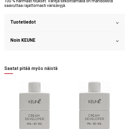
100 % harmaat hiukset. Värejä sekoittamalla on mahdollista
saavuttaa rajattomasti värisävyjä.
Tuotetiedot
Noin KEUNE
Saatat pitää myös näistä