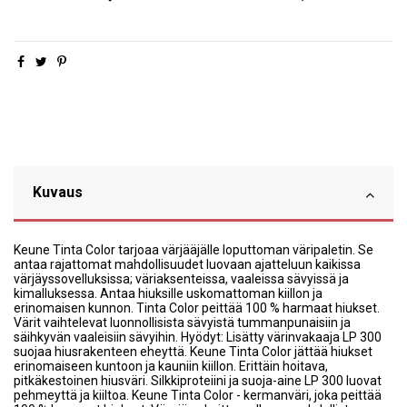
Kuvaus
Keune Tinta Color tarjoaa värjääjälle loputtoman väripaletin. Se
antaa rajattomat mahdollisuudet luovaan ajatteluun kaikissa
värjäyssovelluksissa; väriaksenteissa, vaaleissa sävyissä ja
kimalluksessa. Antaa hiuksille uskomattoman kiillon ja
erinomaisen kunnon. Tinta Color peittää 100 % harmaat hiukset.
Värit vaihtelevat luonnollisista sävyistä tummanpunaisiin ja
säihkyvän vaaleisiin sävyihin. Hyödyt: Lisätty värinvakaaja LP 300
suojaa hiusrakenteen eheyttä. Keune Tinta Color jättää hiukset
erinomaiseen kuntoon ja kauniin kiillon. Erittäin hoitava,
pitkäkestoinen hiusväri. Silkkiproteiini ja suoja-aine LP 300 luovat
pehmeyttä ja kiiltoa. Keune Tinta Color - kermanväri, joka peittää