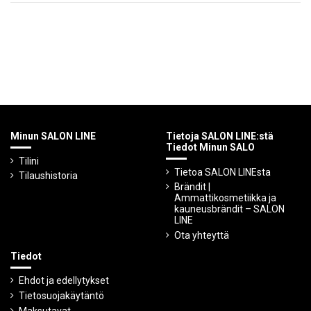
Minun SALON LINE
Tietoja SALON LINE:stä
Tiedot Minun SALO
Tilini
Tietoa SALON LINEsta
Tilaushistoria
Brändit |
Ammattikosmetiikka ja
kauneusbrändit – SALON
LINE
Ota yhteyttä
Tiedot
Ehdot ja edellytykset
Tietosuojakäytäntö
Maksutavat