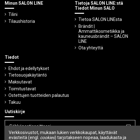
Minun SALON LINE
Tietoja SALON LINE:stä
Tiedot Minun SALO
Tilini
Tietoa SALON LINEsta
Tilaushistoria
Brändit |
Ammattikosmetiikka ja
kauneusbrändit – SALON
LINE
Ota yhteyttä
Tiedot
Ehdot ja edellytykset
Tietosuojakäytäntö
Maksutavat
Toimitustavat
Ostettujen tuotteiden palautus
Takuu
Uutiskirje
Verkkosivustot, mukaan lukien verkkokaupat, käyttävät
Voit peruuttaa tilauksen milloin tahansa.
evästeitä (engl.
cookies
) tarjotakseen nopeaa, laadukasta ja