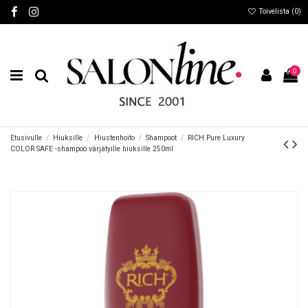
Toivelista (
0
)
0
Etusivulle
Hiuksille
Hiustenhoito
Shampoot
RICH Pure Luxury
COLOR SAFE -shampoo värjätyille hiuksille 250ml