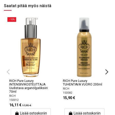
Saatat pitää myös näistä
−10%
RICH Pure Luxury
RICH Pure Luxury
INTENSIIVIKOSTEUTTAJA
TUHENTAVA VUORO 200ml
Uudistava arganöljyeliksiiri
RICH
70ml
150582
RICH
15,90 €
150012
16,11 €
17,90 €
Lisää ostoskoriin
Lisää ostoskoriin