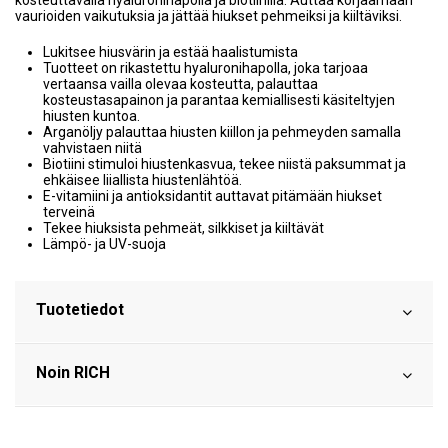
kosteuttavalla hyaluronihapolla ja biotiinilla. Auttaa korjaamaan
vaurioiden vaikutuksia ja jättää hiukset pehmeiksi ja kiiltäviksi.
Lukitsee hiusvärin ja estää haalistumista
Tuotteet on rikastettu hyaluronihapolla, joka tarjoaa
vertaansa vailla olevaa kosteutta, palauttaa
kosteustasapainon ja parantaa kemiallisesti käsiteltyjen
hiusten kuntoa.
Arganöljy palauttaa hiusten kiillon ja pehmeyden samalla
vahvistaen niitä
Biotiini stimuloi hiustenkasvua, tekee niistä paksummat ja
ehkäisee liiallista hiustenlähtöä.
E-vitamiini ja antioksidantit auttavat pitämään hiukset
terveinä
Tekee hiuksista pehmeät, silkkiset ja kiiltävät
Lämpö- ja UV-suoja
Tuotetiedot
Noin RICH