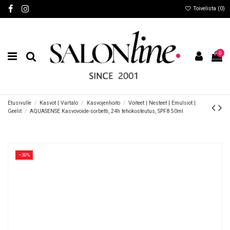
Toivelista (
0
)
0
Etusivulle
Kasvot | Vartalo
Kasvojenhoito
Voiteet | Nesteet | Emulsiot |
Geelit
AQUASENSE Kasvovoide-sorbetti, 24h tehokosteutus, SPF8 50ml
−30%