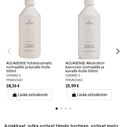
AQUASENSE Puhdistusmaito
AQUASENSE Alkoholiton
normaalille ja kuivalle iholle
kasvovesi normaalille ja
500ml
kuivalle iholle 500ml
GERARD'S
GERARD'S
PFAAQS261
PFAAQS262
28,26 €
25,99 €
Lisää ostoskoriin
Lisää ostoskoriin
Asiakkaat, jotka ostivat tämän tuotteen, ostivat myös