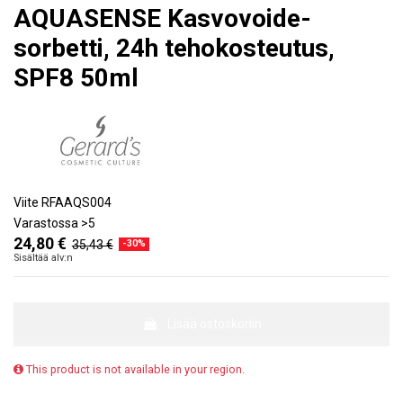
AQUASENSE Kasvovoide-
sorbetti, 24h tehokosteutus,
SPF8 50ml
Viite
RFAAQS004
Varastossa
>5
24,80 €
35,43 €
-30%
Sisältää alv:n
Lisää ostoskoriin
This product is not available in your region.