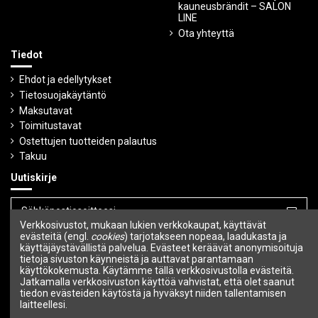
kauneusbrändit – SALON
LINE
Ota yhteyttä
Tiedot
Ehdot ja edellytykset
Tietosuojakäytäntö
Maksutavat
Toimitustavat
Ostettujen tuotteiden palautus
Takuu
Uutiskirje
Verkkosivustot, mukaan lukien verkkokaupat, käyttävät
Voit peruuttaa tilauksen milloin tahansa.
evästeitä (engl.
cookies
) tarjotakseen nopeaa, laadukasta ja
käyttäjäystävällistä palvelua. Evästeet keräävät anonymisoituja
tietoja sivuston käynneistä ja auttavat parantamaan
Seuraa meitä
käyttökokemusta. Käytämme tällä verkkosivustolla evästeitä.
Jatkamalla verkkosivuston käyttöä vahvistat, että olet saanut
tiedon evästeiden käytöstä ja hyväksyt niiden tallentamisen
laitteellesi.