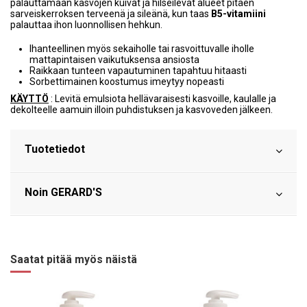
palauttamaan kasvojen kuivat ja hilseilevät alueet pitäen
sarveiskerroksen terveenä ja sileänä, kun taas
B5-vitamiini
palauttaa ihon luonnollisen hehkun.
Ihanteellinen myös sekaiholle tai rasvoittuvalle iholle
mattapintaisen vaikutuksensa ansiosta
Raikkaan tunteen vapautuminen tapahtuu hitaasti
Sorbettimainen koostumus imeytyy nopeasti
KÄYTTÖ
: Levitä emulsiota hellävaraisesti kasvoille, kaulalle ja
dekolteelle aamuin illoin puhdistuksen ja kasvoveden jälkeen.
Tuotetiedot
Noin GERARD'S
Saatat pitää myös näistä