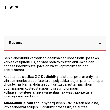
Kuvaus
Sen hienostunut kermainen geelimäinen koostumus, jossa on
korkea vesipitoisuus, edistää monitoimisten aktiiviaineiden
nopeaa imeytymistä, jotka on valittu optimoimaan ihon
kosteustasot.
Koostumus sisältää
2 % Codiufill-
yhdistettä, joka on erityinen
vihreän merilevän, sulfatoitujen polysakkaridejen ja omenahapon
yhdistelmä. Nämä yhdisteet on valittu palauttamaan ihon
optimaalinen kosteustasapaino ja stimuloimaan
kollageenisynteesiä, mikä vähentää näkyvästi juonteita ja
väsymyksen merkkejä.
Allantoiinin
ja
pantenolin
synergistisen vaikutuksen ansiosta,
jotka tehoavat solujen uudistumisprosessiin, se auttaa