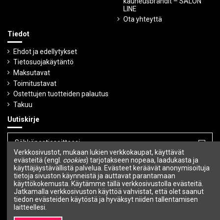
kauneusbrändit – SALON
LINE
Ota yhteyttä
Tiedot
Ehdot ja edellytykset
Tietosuojakäytäntö
Maksutavat
Toimitustavat
Ostettujen tuotteiden palautus
Takuu
Uutiskirje
Verkkosivustot, mukaan lukien verkkokaupat, käyttävät
Voit peruuttaa tilauksen milloin tahansa.
evästeitä (engl.
cookies
) tarjotakseen nopeaa, laadukasta ja
käyttäjäystävällistä palvelua. Evästeet keräävät anonymisoituja
tietoja sivuston käynneistä ja auttavat parantamaan
Seuraa meitä
käyttökokemusta. Käytämme tällä verkkosivustolla evästeitä.
Jatkamalla verkkosivuston käyttöä vahvistat, että olet saanut
tiedon evästeiden käytöstä ja hyväksyt niiden tallentamisen
laitteellesi.