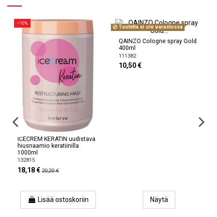
−10%
Tuotetta ei ole varastossa
QAINZO Cologne spray Gold
400ml
111382
10,50 €
ICECREM KERATIN uudistava
hiusnaamio keratiinilla
1000ml
132815
18,18 €
20,20 €
Lisää ostoskoriin
Näytä