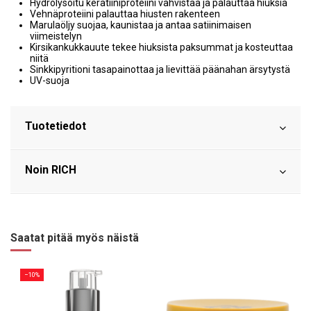
Hydrolysoitu keratiiniproteiini vahvistaa ja palauttaa hiuksia
Vehnäproteiini palauttaa hiusten rakenteen
Marulaöljy suojaa, kaunistaa ja antaa satiinimaisen
viimeistelyn
Kirsikankukkauute tekee hiuksista paksummat ja kosteuttaa
niitä
Sinkkipyritioni tasapainottaa ja lievittää päänahan ärsytystä
UV-suoja
Tuotetiedot
Noin RICH
Saatat pitää myös näistä
−10%