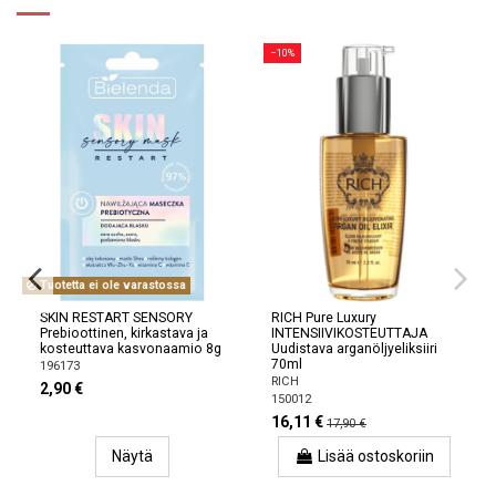
−10%
Tuotetta ei ole varastossa
SKIN RESTART SENSORY
RICH Pure Luxury
Prebioottinen, kirkastava ja
INTENSIIVIKOSTEUTTAJA
kosteuttava kasvonaamio 8g
Uudistava arganöljyeliksiiri
70ml
196173
RICH
2,90 €
150012
16,11 €
17,90 €
Näytä
Lisää ostoskoriin