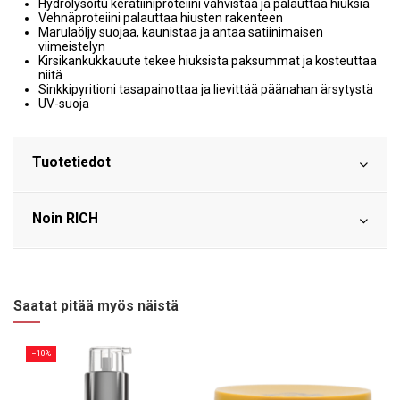
Hydrolysoitu keratiiniproteiini vahvistaa ja palauttaa hiuksia
Vehnäproteiini palauttaa hiusten rakenteen
Marulaöljy suojaa, kaunistaa ja antaa satiinimaisen
viimeistelyn
Kirsikankukkauute tekee hiuksista paksummat ja kosteuttaa
niitä
Sinkkipyritioni tasapainottaa ja lievittää päänahan ärsytystä
UV-suoja
Tuotetiedot
Noin RICH
Saatat pitää myös näistä
−10%