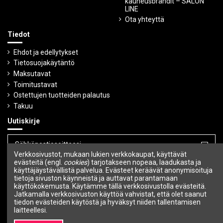
kauneusbrändit – SALON
LINE
Ota yhteyttä
Tiedot
Ehdot ja edellytykset
Tietosuojakäytäntö
Maksutavat
Toimitustavat
Ostettujen tuotteiden palautus
Takuu
Uutiskirje
Verkkosivustot, mukaan lukien verkkokaupat, käyttävät
Voit peruuttaa tilauksen milloin tahansa.
evästeitä (engl.
cookies
) tarjotakseen nopeaa, laadukasta ja
käyttäjäystävällistä palvelua. Evästeet keräävät anonymisoituja
tietoja sivuston käynneistä ja auttavat parantamaan
Seuraa meitä
käyttökokemusta. Käytämme tällä verkkosivustolla evästeitä.
Jatkamalla verkkosivuston käyttöä vahvistat, että olet saanut
tiedon evästeiden käytöstä ja hyväksyt niiden tallentamisen
laitteellesi.