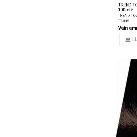
TREND TO
100ml 5
TREND TO
TTJN5
Vain amm
Li