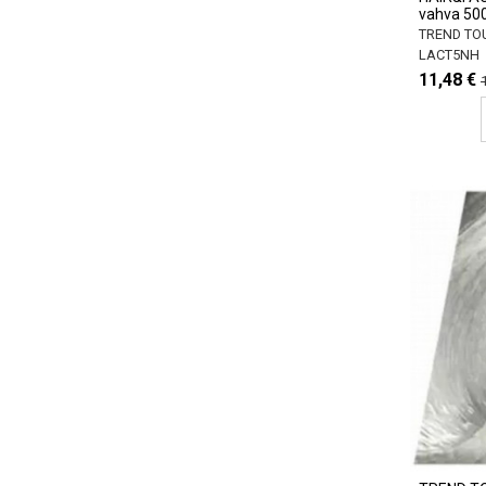
vahva 50
TREND TO
LACT5NH
11,48 €