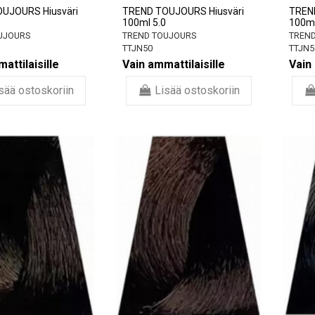
UJOURS Hiusväri
TREND TOUJOURS Hiusväri
TREN
100ml 5.0
100ml
UJOURS
TREND TOUJOURS
TREND
TTJN50
TTJN5
attilaisille
Vain ammattilaisille
Vain 
sää ostoskoriin
Lisää ostoskoriin