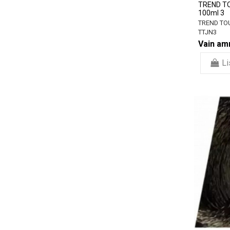
TREND TO
100ml 3
TREND TO
TTJN3
Vain amm
Li