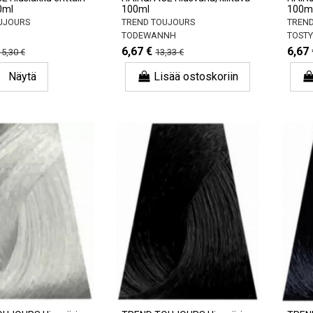
0ml
100ml
100m
UJOURS
TREND TOUJOURS
TREND
TODEWANNH
TOST
6,67 €
6,67 
15,30 €
13,33 €
Näytä
Lisää ostoskoriin