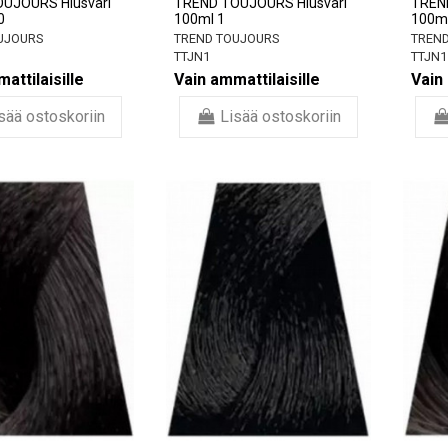
UJOURS Hiusväri
TREND TOUJOURS Hiusväri
TREN
0
100ml 1
100ml
UJOURS
TREND TOUJOURS
TREND
TTJN1
TTJN1
attilaisille
Vain ammattilaisille
Vain 
sää ostoskoriin
Lisää ostoskoriin