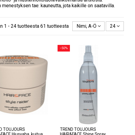
enestyksen tae: kauneutta, jota kaikille on saatavilla.
n 1 - 24 tuotteesta 61 tuotteesta
Nimi, A-Ö
24
−50%
D TOUJOURS
TREND TOUJOURS
FACE Hiusvaha, kuitua
HAIR&FACE Shine Spray