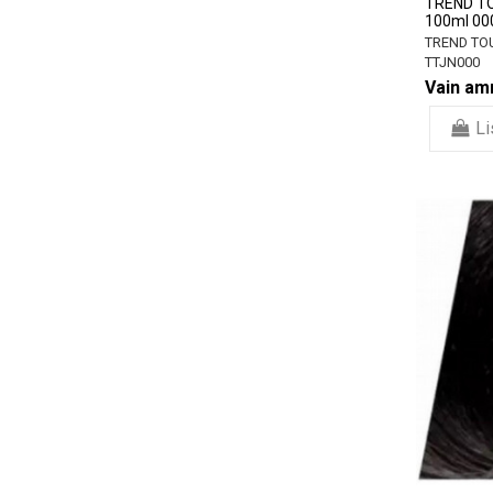
TREND TO
100ml 00
TREND TO
TTJN000
Vain amm
Li