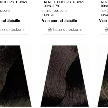
UJOURS Hiusväri
TREND TOUJOURS Hiusväri
TREN
100ml 3.78
100ml
UJOURS
TREND TOUJOURS
TREND
TTJN378
TTJN4
attilaisille
Vain ammattilaisille
Vain 
sää ostoskoriin
Lisää ostoskoriin