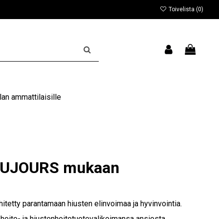
Toivelista (
0
)
an ammattilaisille
TOUJOURS mukaan
tetty parantamaan hiusten elinvoimaa ja hyvinvointia.
 hoito- ja hiustenhoitotuotevalikoimansa ansiosta.