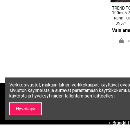
TREND TO
100ml 5.
TREND TO
TTJN574
Vain amm
Li
Verkkosivustot, mukaan lukien verkkokaupat, käyttävät eväst
sivuston käynneistä ja auttavat parantamaan käyttökokemust
käytöstä ja hyväksyt niiden tallentamisen laitteellesi.
Minun SALON LINE
Tietoja S
SALO
Hyväksyä
Tilini
Tietoa 
Tilaushistoria
Brändit 
kauneus