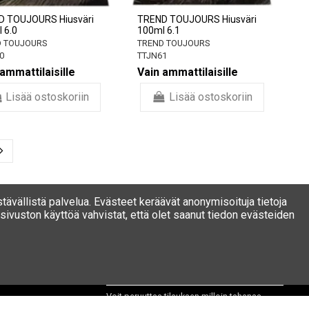
D TOUJOURS Hiusväri
TREND TOUJOURS Hiusväri
 6.0
100ml 6.1
 TOUJOURS
TREND TOUJOURS
0
TTJN61
ammattilaisille
Vain ammattilaisille
Lisää ostoskoriin
Lisää ostoskoriin
stävällistä palvelua. Evästeet keräävät anonymisoituja tietoja
ivuston käyttöä vahvistat, että olet saanut tiedon evästeiden
Uutiskirje
Voit peruuttaa tilauksen milloin tahansa.