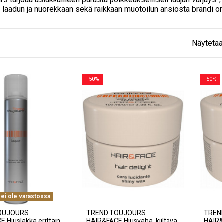
aadun ja nuorekkaan sekä raikkaan muotoilun ansiosta brändi on m
Näytetää
−50%
−50%
 ei ole varastossa
OUJOURS
TREND TOUJOURS
TREN
 Hiuslakka erittäin
HAIR&FACE Hiusvaha, kiiltävä
HAIR&