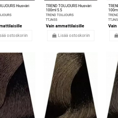
UJOURS Hiusväri
TREND TOUJOURS Hiusväri
TREN
100ml 5.5
100ml
UJOURS
TREND TOUJOURS
TREND
TTJN55
TTJN5
attilaisille
Vain ammattilaisille
Vain 
sää ostoskoriin
Lisää ostoskoriin