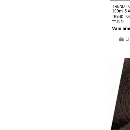
TREND TO
100ml 5.4
TREND TO
TTJN54
Vain amm
Li