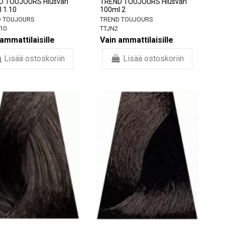
D TOUJOURS Hiusväri
TREND TOUJOURS Hiusväri
 1.10
100ml 2
 TOUJOURS
TREND TOUJOURS
10
TTJN2
ammattilaisille
Vain ammattilaisille
Lisää ostoskoriin
Lisää ostoskoriin