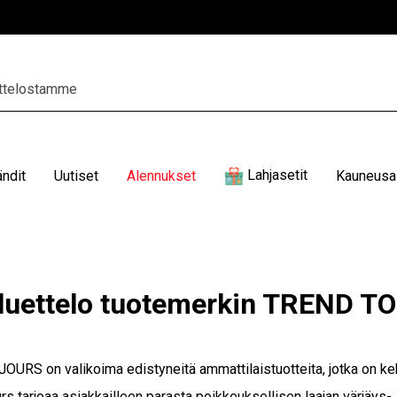
Lahjasetit
ändit
Uutiset
Alennukset
Kauneusal
luettelo tuotemerkin TREND 
RS on valikoima edistyneitä ammattilaistuotteita, jotka on kehi
rs tarjoaa asiakkailleen parasta poikkeuksellisen laajan värjäys-,