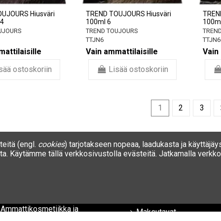
UJOURS Hiusväri
TREND TOUJOURS Hiusväri
TREN
74
100ml 6
100ml
UJOURS
TREND TOUJOURS
TREND
TTJN6
TTJN6
attilaisille
Vain ammattilaisille
Vain 
sää ostoskoriin
Lisää ostoskoriin
1
2
3
eitä (engl.
cookies
) tarjotakseen nopeaa, laadukasta ja käyttäjäy
a. Käytämme tällä verkkosivustolla evästeitä. Jatkamalla verkkos
ALON LINE:stä Tiedot Minun
Tiedot
Ehdot ja edellytykset
SALON LINEsta
Tietosuojakäytäntö
| Ammattikosmetiikka ja
Maksutavat
brändit – SALON LINE