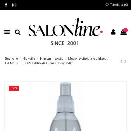
Toivelista (
0
)
0
Etusivulle
Hiuksille
Hiusten muotoilu
Muotoiluvoiteet ja -suihkeet
TREND TOUJOURS HAIR&FACE Shine Spray 250ml
−50%