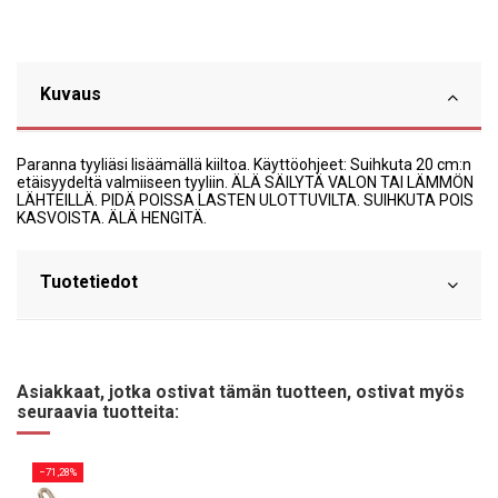
Kuvaus
Paranna tyyliäsi lisäämällä kiiltoa. Käyttöohjeet: Suihkuta 20 cm:n
etäisyydeltä valmiiseen tyyliin. ÄLÄ SÄILYTÄ VALON TAI LÄMMÖN
LÄHTEILLÄ. PIDÄ POISSA LASTEN ULOTTUVILTA. SUIHKUTA POIS
KASVOISTA. ÄLÄ HENGITÄ.
Tuotetiedot
Asiakkaat, jotka ostivat tämän tuotteen, ostivat myös
seuraavia tuotteita:
−71,28%