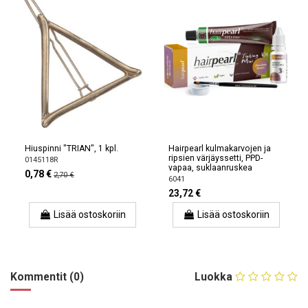
Hiuspinni "TRIAN", 1 kpl.
Hairpearl kulmakarvojen ja
ripsien värjäyssetti, PPD-
0145118R
vapaa, suklaanruskea
0,78 €
2,70 €
6041
23,72 €
Lisää ostoskoriin
Lisää ostoskoriin
Kommentit (0)
Luokka