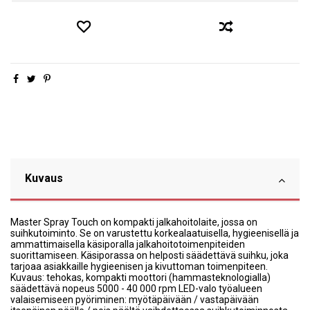
Kuvaus
Master Spray Touch on kompakti jalkahoitolaite, jossa on
suihkutoiminto. Se on varustettu korkealaatuisella, hygieenisellä ja
ammattimaisella käsiporalla jalkahoitotoimenpiteiden
suorittamiseen. Käsiporassa on helposti säädettävä suihku, joka
tarjoaa asiakkaille hygieenisen ja kivuttoman toimenpiteen.
Kuvaus: tehokas, kompakti moottori (hammasteknologialla)
säädettävä nopeus 5000 - 40 000 rpm LED-valo työalueen
valaisemiseen pyöriminen: myötäpäivään / vastapäivään