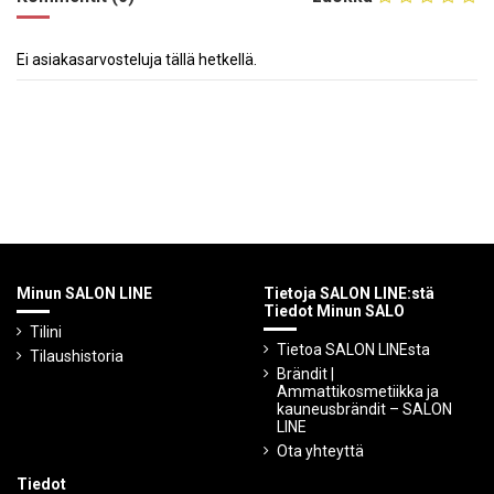
Ei asiakasarvosteluja tällä hetkellä.
Minun SALON LINE
Tietoja SALON LINE:stä
Tiedot Minun SALO
Tilini
Tietoa SALON LINEsta
Tilaushistoria
Brändit |
Ammattikosmetiikka ja
kauneusbrändit – SALON
LINE
Ota yhteyttä
Tiedot