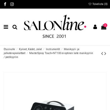
Toivelista (
0
)
0
Etusivulle
Kynnet, Kädet, Jalat
Instrumentit
Manikyyri- ja
jalkaterapialaitteet
MasterSpray Touch+NT100 ei-optinen laite manikyyriin
/ pedikyyriin