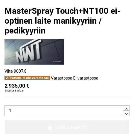
MasterSpray Touch+NT100 ei-
optinen laite manikyyriin /
pedikyyriin
Viite
9007.8
Varastossa
Ei varastossa
Tuotetta ei ole varastossa
2 935,00 €
Sisältää alv:n
Lisää ostoskoriin