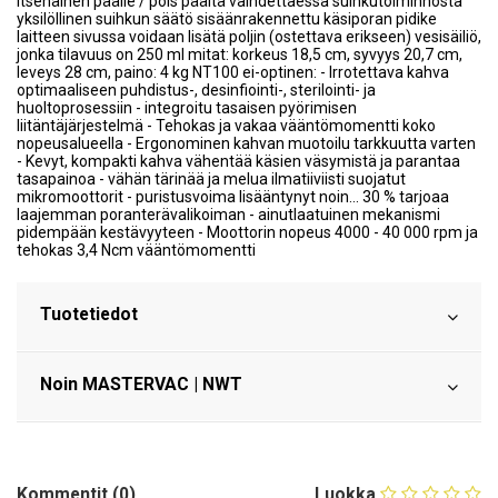
itsenäinen päälle / pois päältä vaihdettaessa suihkutoiminnosta
yksilöllinen suihkun säätö sisäänrakennettu käsiporan pidike
laitteen sivussa voidaan lisätä poljin (ostettava erikseen) vesisäiliö,
jonka tilavuus on 250 ml mitat: korkeus 18,5 cm, syvyys 20,7 cm,
leveys 28 cm, paino: 4 kg NT100 ei-optinen: - Irrotettava kahva
optimaaliseen puhdistus-, desinfiointi-, sterilointi- ja
huoltoprosessiin - integroitu tasaisen pyörimisen
liitäntäjärjestelmä - Tehokas ja vakaa vääntömomentti koko
nopeusalueella - Ergonominen kahvan muotoilu tarkkuutta varten
- Kevyt, kompakti kahva vähentää käsien väsymistä ja parantaa
tasapainoa - vähän tärinää ja melua ilmatiiviisti suojatut
mikromoottorit - puristusvoima lisääntynyt noin... 30 % tarjoaa
laajemman poranterävalikoiman - ainutlaatuinen mekanismi
pidempään kestävyyteen - Moottorin nopeus 4000 - 40 000 rpm ja
tehokas 3,4 Ncm vääntömomentti
Tuotetiedot
Noin MASTERVAC | NWT
Kommentit (0)
Luokka