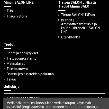
Minun SALON LINE
Tietoja SALON LINE:stä
Tiedot Minun SALO
Tilini
Tietoa SALON LINEsta
Tilaushistoria
Brändit |
Ammattikosmetiikka ja
kauneusbrändit – SALON
LINE
Ota yhteyttä
Tiedot
Ehdot ja edellytykset
Tietosuojakäytäntö
Maksutavat
Toimitustavat
Ostettujen tuotteiden palautus
Takuu
Uutiskirje
Verkkosivustot, mukaan lukien verkkokaupat, käyttävät
Voit peruuttaa tilauksen milloin tahansa.
evästeitä (engl.
cookies
) tarjotakseen nopeaa, laadukasta ja