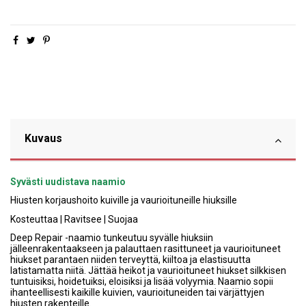
Kuvaus
Syvästi uudistava naamio
Hiusten korjaushoito kuiville ja vaurioituneille hiuksille
Kosteuttaa | Ravitsee | Suojaa
Deep Repair -naamio tunkeutuu syvälle hiuksiin
jälleenrakentaakseen ja palauttaen rasittuneet ja vaurioituneet
hiukset parantaen niiden terveyttä, kiiltoa ja elastisuutta
latistamatta niitä. Jättää heikot ja vaurioituneet hiukset silkkisen
tuntuisiksi, hoidetuiksi, eloisiksi ja lisää volyymia. Naamio sopii
ihanteellisesti kaikille kuivien, vaurioituneiden tai värjättyjen
hiusten rakenteille.