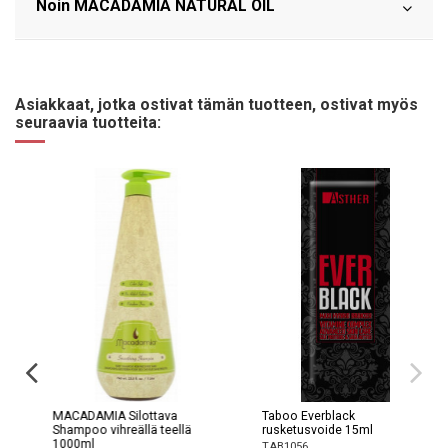
Noin MACADAMIA NATURAL OIL
Asiakkaat, jotka ostivat tämän tuotteen, ostivat myös
seuraavia tuotteita:
MACADAMIA Silottava
Taboo Everblack
Shampoo vihreällä teellä
rusketusvoide 15ml
1000ml
TAB1056