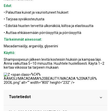
Edut:
• Palauttaa kuivat ja vaurioituneet hiukset
• Tarjoaa syväkosteutusta
• Edistää hiusten tervettä ulkonäköä, kiiltoa ja elastisuutta
• Auttaa ehkäisemään pörröisyyttä ja pörröisyyttä
Tärkeimmät ainesosat:
Macadamiaöljy, arganöljy, glyseriini
Käyttö:
Shampoopesun jälkeen levitä kosteisiin hiuksiin ja kampaa läpi.
Anna vaikuttaa 5–10 minuuttia. Huuhtele huolellisesti. Käytä 1–2
kertaa viikossa tai tarpeen mukaan.
%C4%
AAMOLI/MACADAMIA%20BEAUTY/MACADA %20NATUR%
20OIL.png" alt="" width="800" height="232" />
Tuotetiedot