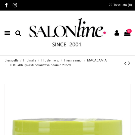
Toivelista (
0
)
0
Etusivulle
Hiuksille
Hiustenhoito
Hiusnaamiot
MACADAMIA
DEEP REPAIR Syvästi palauttava naamio 236ml