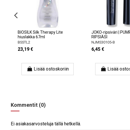
i-
BIOSILK Silk Therapy Lite
JOKO-ripsiväri | PU
hiuslakka 67ml
RIPSIÄSI
.
BSSTL2
NJMS30105-B
23,19 €
6,45 €
Lisää ostoskoriin
Lisää osto
Kommentit (0)
Ei asiakasarvosteluja tällä hetkellä.