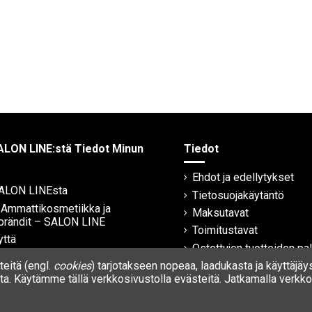
ALON LINE:stä Tiedot Minun
Tiedot
Ehdot ja edellytykset
SALON LINEsta
Tietosuojakäytäntö
| Ammattikosmetiikka ja
Maksutavat
brändit – SALON LINE
Toimitustavat
yttä
Ostettujen tuotteiden pa
Takuu
eitä (engl.
cookies
) tarjotakseen nopeaa, laadukasta ja käyttäjäy
a. Käytämme tällä verkkosivustolla evästeitä. Jatkamalla verkkos