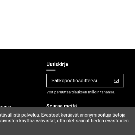
Uutiskirje
Voit peruuttaa tilauksen milloin tahansa.
Seuraa meitä
lautus
stävällistä palvelua. Evästeet keräävät anonymisoituja tietoja
ivuston käyttöä vahvistat, että olet saanut tiedon evästeiden