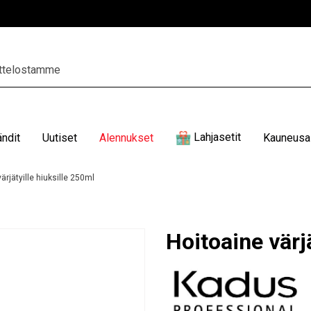
Lahjasetit
ändit
Uutiset
Alennukset
Kauneusal
ärjätyille hiuksille 250ml
Hoitoaine värjä