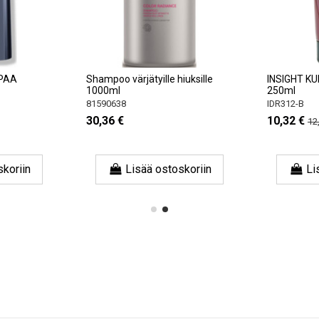
MPAA
Shampoo värjätyille hiuksille
INSIGHT K
1000ml
250ml
81590638
IDR312-B
30,36 €
10,32 €
12
skoriin
Lisää ostoskoriin
Li