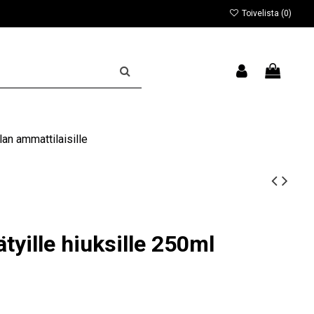
Toivelista (
0
)
an ammattilaisille
tyille hiuksille 250ml