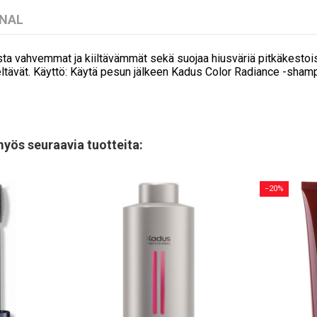
ONAL
sista vahvemmat ja kiiltävämmät sekä suojaa hiusväriä pitkäkestoi
teltävät. Käyttö: Käytä pesun jälkeen Kadus Color Radiance -shampoo
myös seuraavia tuotteita:
−20%