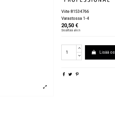
Viite
81534766
Varastossa
1-4
20,50 €
Sisältää alv:n
Lisää os