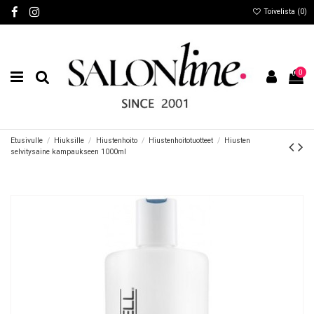
Toivelista (
0
)
0
Etusivulle
Hiuksille
Hiustenhoito
Hiustenhoitotuotteet
Hiusten
selvitysaine kampaukseen 1000ml