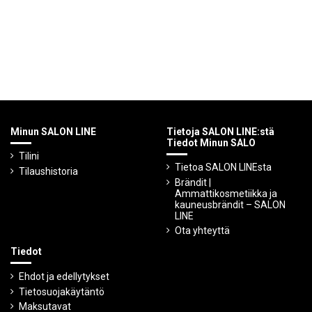
Minun SALON LINE
Tietoja SALON LINE:stä
Tiedot Minun SALO
Tilini
Tietoa SALON LINEsta
Tilaushistoria
Brändit |
Ammattikosmetiikka ja
kauneusbrändit – SALON
LINE
Ota yhteyttä
Tiedot
Ehdot ja edellytykset
Tietosuojakäytäntö
Maksutavat