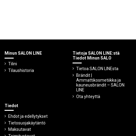
Minun SALON LINE
Tietoja SALON LINE:stä
Tiedot Minun SALO
Tilini
Tietoa SALON LINEsta
Tilaushistoria
Brändit |
Ammattikosmetiikka ja
kauneusbrändit – SALON
LINE
Ota yhteyttä
Tiedot
Ehdot ja edellytykset
Tietosuojakäytäntö
Maksutavat
Toimitustavat