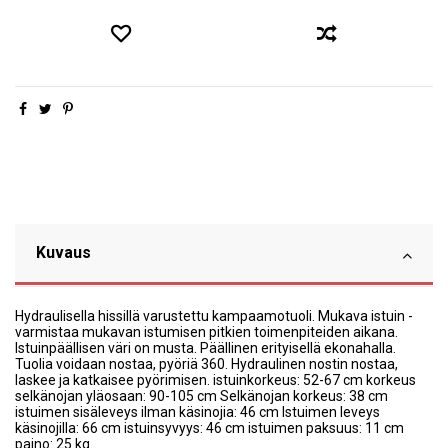
Kuvaus
Hydraulisella hissillä varustettu kampaamotuoli. Mukava istuin -
varmistaa mukavan istumisen pitkien toimenpiteiden aikana.
Istuinpäällisen väri on musta. Päällinen erityisellä ekonahalla.
Tuolia voidaan nostaa, pyöriä 360. Hydraulinen nostin nostaa,
laskee ja katkaisee pyörimisen. istuinkorkeus: 52-67 cm korkeus
selkänojan yläosaan: 90-105 cm Selkänojan korkeus: 38 cm
istuimen sisäleveys ilman käsinojia: 46 cm Istuimen leveys
käsinojilla: 66 cm istuinsyvyys: 46 cm istuimen paksuus: 11 cm
paino: 25 kg.