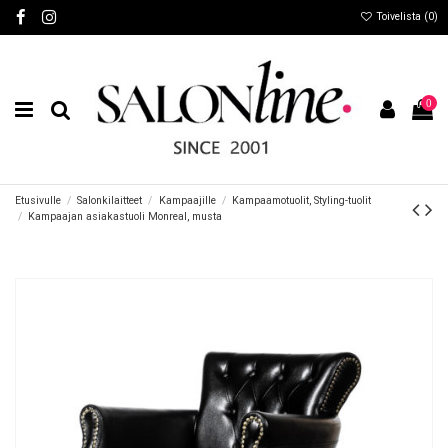
Toivelista (
0
)
0
Etusivulle
Salonkilaitteet
Kampaajille
Kampaamotuolit, Styling-tuolit
Kampaajan asiakastuoli Monreal, musta