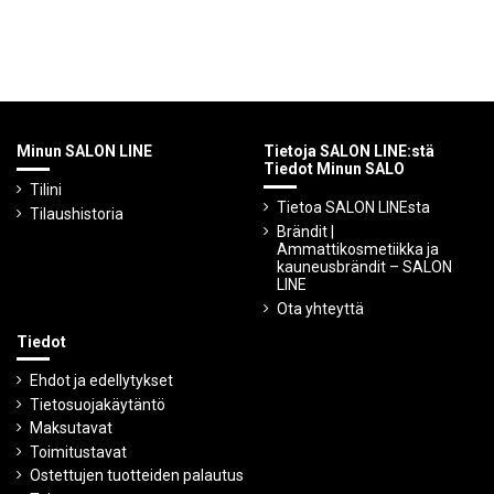
Minun SALON LINE
Tietoja SALON LINE:stä
Tiedot Minun SALO
Tilini
Tietoa SALON LINEsta
Tilaushistoria
Brändit |
Ammattikosmetiikka ja
kauneusbrändit – SALON
LINE
Ota yhteyttä
Tiedot
Ehdot ja edellytykset
Tietosuojakäytäntö
Maksutavat
Toimitustavat
Ostettujen tuotteiden palautus