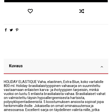
Kuvaus
HOLIDAY ELASTIQUE Vaha, elastinen, Extra Blue, koko vartalolle
800 ml. Holiday-brasilialaistyyppinen vahasarja on suunniteltu
vastaamaan erilaisten karva- ja ihotyyppien tarpeisiin, minkä
vuoksi on luotu 5 erilaista brasilialaista vahaa. Brasilialaiset vahat
on valmistettu täysin hypoallergeenisesta hartsista,
polysyklopentadieenistä. 5 koostumuksen ansiosta sopivat jopa
herkimmälle iholle. Jokaisella on omat ominaisuutensa ja
ainesosansa. Excellent-sarja on täydellinen valinta niille, jotka