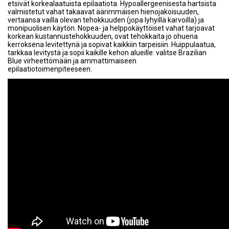
etsivät korkealaatuista epilaatiota. Hypoallergeenisesta hartsista
valmistetut vahat takaavat äärimmäisen hienojakoisuuden,
vertaansa vailla olevan tehokkuuden (jopa lyhyillä karvoilla) ja
monipuolisen käytön. Nopea- ja helppokäyttöiset vahat tarjoavat
korkean kustannustehokkuuden, ovat tehokkaita jo ohuena
kerroksena levitettynä ja sopivat kaikkiin tarpeisiin. Huippulaatua,
tarkkaa levitystä ja sopii kaikille kehon alueille: valitse Brazilian
Blue virheettömään ja ammattimaiseen
epilaatiotoimenpiteeseen.