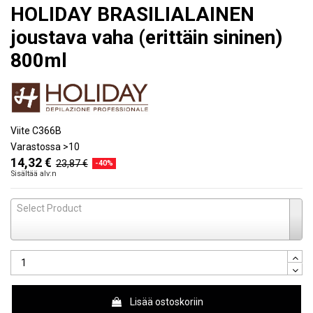
HOLIDAY BRASILIALAINEN
joustava vaha (erittäin sininen)
800ml
Viite
C366B
Varastossa
>10
14,32 €
23,87 €
-40%
Sisältää alv:n
Select Product
Lisää ostoskoriin