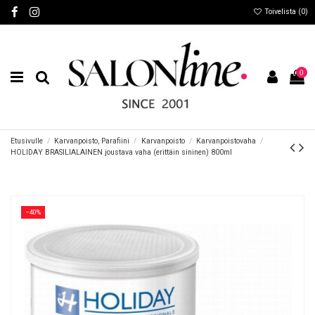
Toivelista (
0
)
0
Etusivulle
Karvanpoisto, Parafiini
Karvanpoisto
Karvanpoistovaha
HOLIDAY BRASILIALAINEN joustava vaha (erittäin sininen) 800ml
−40%