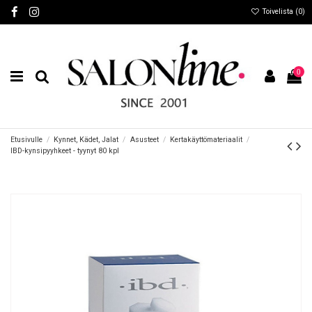
Toivelista (
0
)
0
Etusivulle
Kynnet, Kädet, Jalat
Asusteet
Kertakäyttömateriaalit
IBD-kynsipyyhkeet - tyynyt 80 kpl