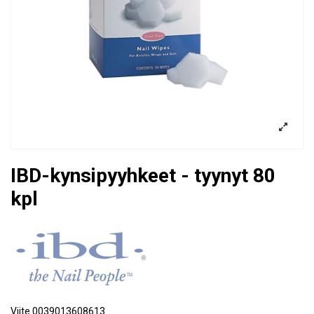
IBD-kynsipyyhkeet - tyynyt 80
kpl
Viite
0039013608613