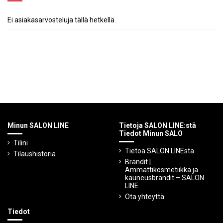
Ei asiakasarvosteluja tällä hetkellä.
Minun SALON LINE
Tietoja SALON LINE:stä
Tiedot Minun SALO
Tilini
Tietoa SALON LINEsta
Tilaushistoria
Brändit |
Ammattikosmetiikka ja
kauneusbrändit – SALON
LINE
Ota yhteyttä
Tiedot