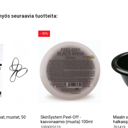
myös seuraavia tuotteita:
−35%
 mustat, 50
SkinSystem Peel-Off -
Maalin seko
kasvonaamio (musta) 100ml
halkaisija
1030020113
761419