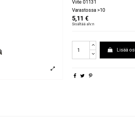
Viite
01131
Varastossa
>10
5,11 €
Sisältää alv:n
Lisää os