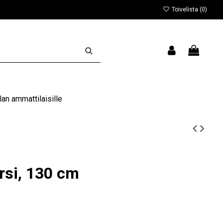
Toivelista (
0
)
an ammattilaisille
rsi, 130 cm