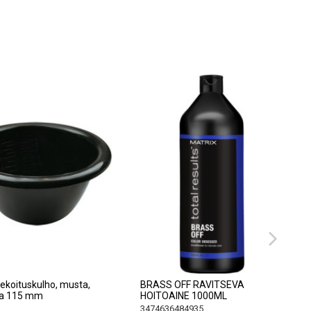
ituskulho, musta,
BRASS OFF RAVITSEVA
 115 mm
HOITOAINE 1000ML
3474636484935