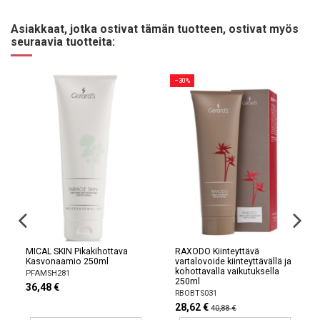
Asiakkaat, jotka ostivat tämän tuotteen, ostivat myös
seuraavia tuotteita:
−30%
MICAL SKIN Pikakihottava
RAXODO Kiinteyttävä
Kasvonaamio 250ml
vartalovoide kiinteyttävällä ja
kohottavalla vaikutuksella
PFAMSH281
250ml
36,48 €
RBOBTS031
28,62 €
40,88 €