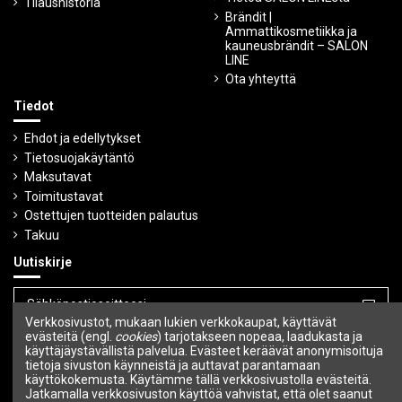
Tilaushistoria
Brändit |
Ammattikosmetiikka ja
kauneusbrändit – SALON
LINE
Ota yhteyttä
Tiedot
Ehdot ja edellytykset
Tietosuojakäytäntö
Maksutavat
Toimitustavat
Ostettujen tuotteiden palautus
Takuu
Uutiskirje
Verkkosivustot, mukaan lukien verkkokaupat, käyttävät
Voit peruuttaa tilauksen milloin tahansa.
evästeitä (engl.
cookies
) tarjotakseen nopeaa, laadukasta ja
käyttäjäystävällistä palvelua. Evästeet keräävät anonymisoituja
tietoja sivuston käynneistä ja auttavat parantamaan
Seuraa meitä
käyttökokemusta. Käytämme tällä verkkosivustolla evästeitä.
Jatkamalla verkkosivuston käyttöä vahvistat, että olet saanut