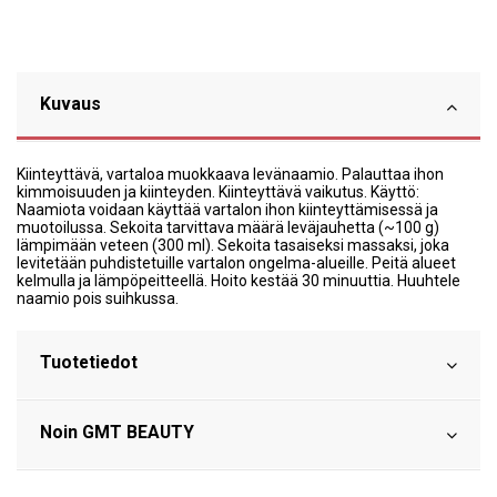
Kuvaus
Kiinteyttävä, vartaloa muokkaava levänaamio. Palauttaa ihon
kimmoisuuden ja kiinteyden. Kiinteyttävä vaikutus. Käyttö:
Naamiota voidaan käyttää vartalon ihon kiinteyttämisessä ja
muotoilussa. Sekoita tarvittava määrä leväjauhetta (~100 g)
lämpimään veteen (300 ml). Sekoita tasaiseksi massaksi, joka
levitetään puhdistetuille vartalon ongelma-alueille. Peitä alueet
kelmulla ja lämpöpeitteellä. Hoito kestää 30 minuuttia. Huuhtele
naamio pois suihkussa.
Tuotetiedot
Noin GMT BEAUTY