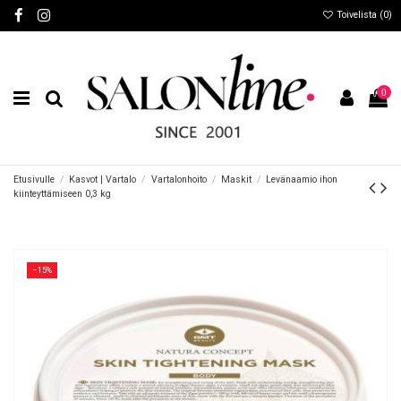
Toivelista (
0
)
0
Etusivulle
Kasvot | Vartalo
Vartalonhoito
Maskit
Levänaamio ihon
kiinteyttämiseen 0,3 kg
−15%