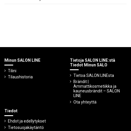
Minun SALON LINE
Tietoja SALON LINE:stä
Tiedot Minun SALO
Tilini
Tietoa SALON LINEsta
Tilaushistoria
Brändit |
Ammattikosmetiikka ja
kauneusbrändit – SALON
LINE
Ota yhteyttä
Tiedot
Ehdot ja edellytykset
Tietosuojakäytäntö