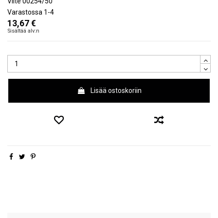
Viite
00254/50
Varastossa
1-4
13,67 €
Sisältää alv:n
Lisää ostoskoriin