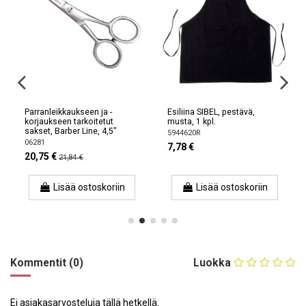
Parranleikkaukseen ja -
Esiliina SIBEL, pestävä,
korjaukseen tarkoitetut
musta, 1 kpl.
sakset, Barber Line, 4,5"
5944620R
06281
7,78 €
20,75 €
21,84 €
Lisää ostoskoriin
Lisää ostoskoriin
Kommentit (0)
Luokka
Ei asiakasarvosteluja tällä hetkellä.