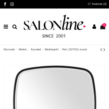
Toivelista (
0
)
0
Etusivulle
Meikki
Asusteet
Meikkipeilit
Peili, 225*320, musta