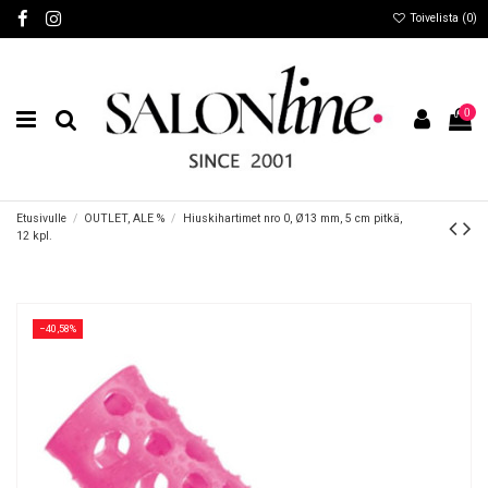
Toivelista (
0
)
0
Etusivulle
OUTLET, ALE %
Hiuskihartimet nro 0, Ø13 mm, 5 cm pitkä,
12 kpl.
−40,58%