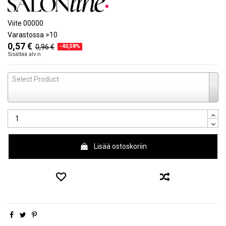
Viite
00000
Varastossa
>10
0,57 €
0,96 €
-40,58%
Sisältää alv:n
Select Product
Lisää ostoskoriin