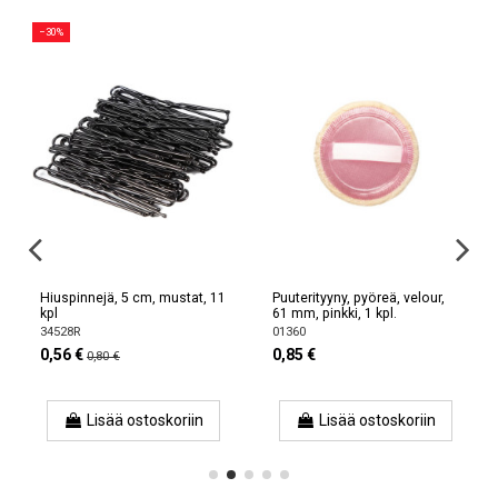
−30%
Hiuspinnejä, 5 cm, mustat, 11
Puuterityyny, pyöreä, velour,
kpl
61 mm, pinkki, 1 kpl.
34528R
01360
0,56 €
0,85 €
0,80 €
Lisää ostoskoriin
Lisää ostoskoriin