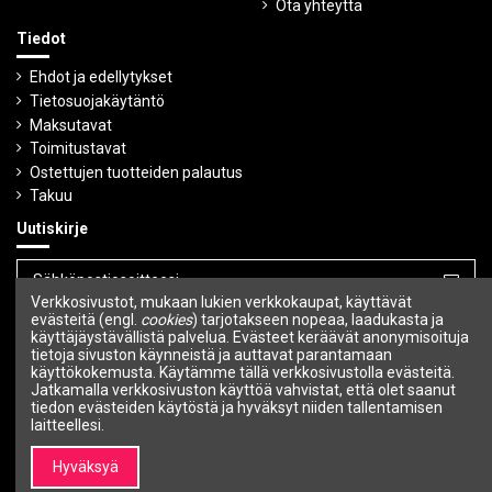
Ota yhteyttä
Tiedot
Ehdot ja edellytykset
Tietosuojakäytäntö
Maksutavat
Toimitustavat
Ostettujen tuotteiden palautus
Takuu
Uutiskirje
Verkkosivustot, mukaan lukien verkkokaupat, käyttävät
Voit peruuttaa tilauksen milloin tahansa.
evästeitä (engl.
cookies
) tarjotakseen nopeaa, laadukasta ja
käyttäjäystävällistä palvelua. Evästeet keräävät anonymisoituja
tietoja sivuston käynneistä ja auttavat parantamaan
Seuraa meitä
käyttökokemusta. Käytämme tällä verkkosivustolla evästeitä.
Jatkamalla verkkosivuston käyttöä vahvistat, että olet saanut
tiedon evästeiden käytöstä ja hyväksyt niiden tallentamisen
laitteellesi.
Hyväksyä