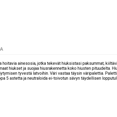
LA
ia hoitavia ainesosia, jotka tekevät hiuksistasi paksummat, kiil
maat hiukset ja suojaa hiusrakennetta koko hiusten pituudelta. Hi
misen tyvestä latvoihin. Väri vastaa täysin väripalettia. Paletti si
pa 5 astetta ja neutraloida ei-toivotun sävyn täydellisen lopput