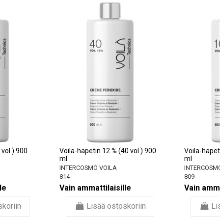
 vol.) 900
Voila-hapetin 12 % (40 vol.) 900
Voila-hapet
ml
ml
INTERCOSMO VOILA
INTERCOSM
814
809
le
Vain ammattilaisille
Vain ammat
skoriin
Lisää ostoskoriin
Li