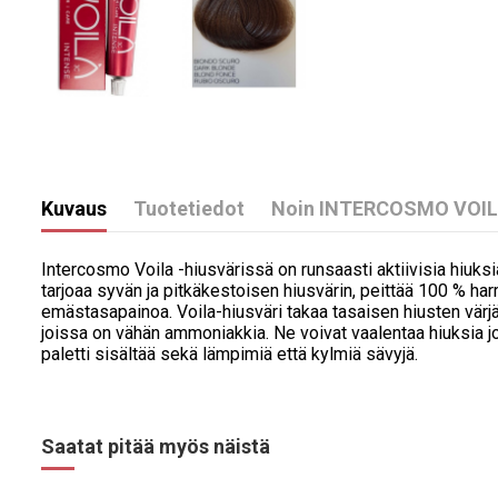
Kuvaus
Tuotetiedot
Noin INTERCOSMO VOI
Intercosmo Voila -hiusvärissä on runsaasti aktiivisia hiuks
tarjoaa syvän ja pitkäkestoisen hiusvärin, peittää 100 % har
emästasapainoa. Voila-hiusväri takaa tasaisen hiusten värjäyty
joissa on vähän ammoniakkia. Ne voivat vaalentaa hiuksia jo
paletti sisältää sekä lämpimiä että kylmiä sävyjä.
Saatat pitää myös näistä