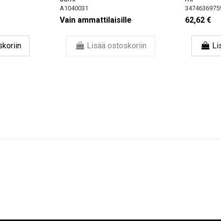
A1040031
3474636975
Vain ammattilaisille
62,62 €
skoriin
Lisää ostoskoriin
Li