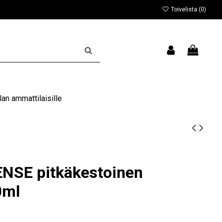
Toivelista (
0
)
an ammattilaisille
NSE pitkäkestoinen
0ml