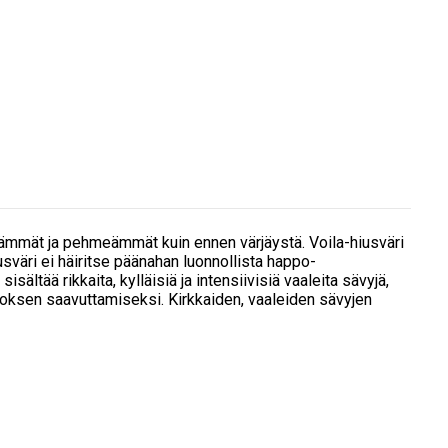
tävämmät ja pehmeämmät kuin ennen värjäystä. Voila-hiusväri
usväri ei häiritse päänahan luonnollista happo-
sältää rikkaita, kylläisiä ja intensiivisiä vaaleita sävyjä,
uloksen saavuttamiseksi. Kirkkaiden, vaaleiden sävyjen