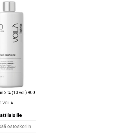
in 3 % (10 vol.) 900
O VOILA
tilaisille
sää ostoskoriin