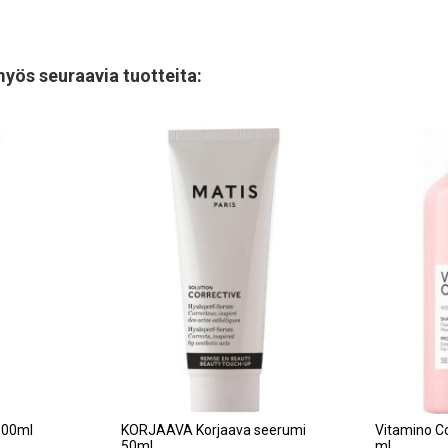
myös seuraavia tuotteita:
00ml
KORJAAVA Korjaava seerumi
Vitamino C
50ml
ml