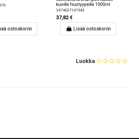
kuiville hiustyypeille 1000ml
976
3474637141943
37,82 €
sää ostoskoriin
Lisää ostoskoriin
Luokka