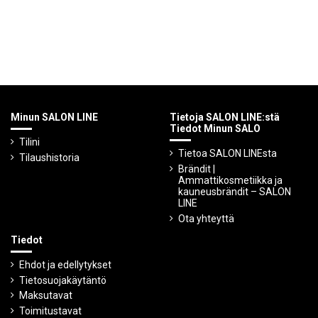
Minun SALON LINE
Tietoja SALON LINE:stä
Tiedot Minun SALO
Tilini
Tietoa SALON LINEsta
Tilaushistoria
Brändit |
Ammattikosmetiikka ja
kauneusbrändit – SALON
LINE
Ota yhteyttä
Tiedot
Ehdot ja edellytykset
Tietosuojakäytäntö
Maksutavat
Toimitustavat