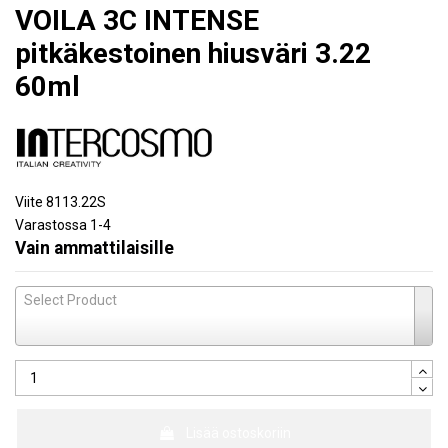
VOILA 3C INTENSE
pitkäkestoinen hiusväri 3.22
60ml
Viite
8113.22S
Varastossa
1-4
Vain ammattilaisille
Select Product
Lisää ostoskoriin