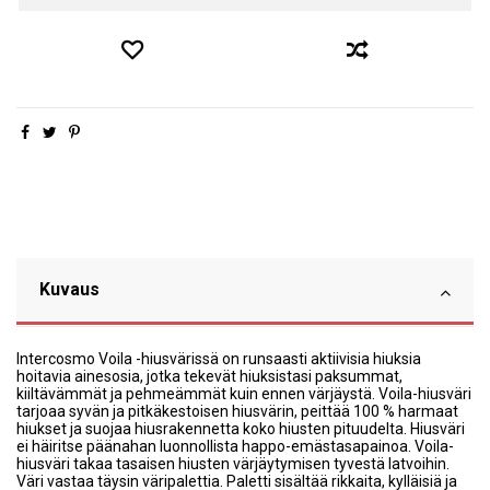
Kuvaus
Intercosmo Voila -hiusvärissä on runsaasti aktiivisia hiuksia
hoitavia ainesosia, jotka tekevät hiuksistasi paksummat,
kiiltävämmät ja pehmeämmät kuin ennen värjäystä. Voila-hiusväri
tarjoaa syvän ja pitkäkestoisen hiusvärin, peittää 100 % harmaat
hiukset ja suojaa hiusrakennetta koko hiusten pituudelta. Hiusväri
ei häiritse päänahan luonnollista happo-emästasapainoa. Voila-
hiusväri takaa tasaisen hiusten värjäytymisen tyvestä latvoihin.
Väri vastaa täysin väripalettia. Paletti sisältää rikkaita, kylläisiä ja