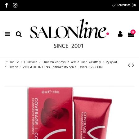
Toivelista (
0
)
0
Etusivulle
Hiuksille
Hiusten värjäys ja kemiallinen käsittely
Pysyvät
hiusvärit
VOILA 3C INTENSE pitkäkestoinen hiusväri 3.22 60ml