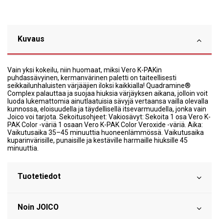
Kuvaus
Vain yksi kokeilu, niin huomaat, miksi Vero K-PAKin
puhdassävyinen, kermanvärinen paletti on taiteellisesti
seikkailunhaluisten värjääjien iloksi kaikkialla! Quadramine®
Complex palauttaa ja suojaa hiuksia värjäyksen aikana, jolloin voit
luoda lukemattomia ainutlaatuisia sävyjä vertaansa vailla olevalla
kunnossa, eloisuudella ja täydellisellä itsevarmuudella, jonka vain
Joico voi tarjota. Sekoitusohjeet: Vakiosävyt: Sekoita 1 osa Vero K-
PAK Color -väriä 1 osaan Vero K-PAK Color Veroxide -väriä. Aika:
Vaikutusaika 35–45 minuuttia huoneenlämmössä. Vaikutusaika
kuparinvärisille, punaisille ja kestäville harmaille hiuksille 45
minuuttia.
Tuotetiedot
Noin JOICO