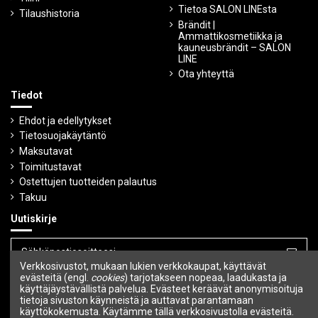
Tietoa SALON LINEsta
Tilaushistoria
Brändit |
Ammattikosmetiikka ja
kauneusbrändit – SALON
LINE
Ota yhteyttä
Tiedot
Ehdot ja edellytykset
Tietosuojakäytäntö
Maksutavat
Toimitustavat
Ostettujen tuotteiden palautus
Takuu
Uutiskirje
Verkkosivustot, mukaan lukien verkkokaupat, käyttävät
Voit peruuttaa tilauksen milloin tahansa.
evästeitä (engl.
cookies
) tarjotakseen nopeaa, laadukasta ja
käyttäjäystävällistä palvelua. Evästeet keräävät anonymisoituja
tietoja sivuston käynneistä ja auttavat parantamaan
Seuraa meitä
käyttökokemusta. Käytämme tällä verkkosivustolla evästeitä.