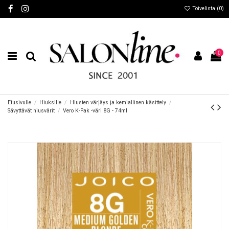
Toivelista (
0
)
0
Etusivulle
Hiuksille
Hiusten värjäys ja kemiallinen käsittely
Sävyttävät hiusvärit
Vero K-Pak -väri 8G - 74ml