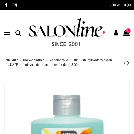
Toivelista (
0
)
0
Etusivulle
Kasvot, Vartalo
Vartalonhoito
Suihkuun, Kylpyammeeseen
JKARE Intiimihygieniasaippua (kehäkukka) 300ml