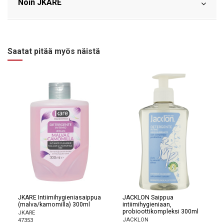
Noin JKARE
Saatat pitää myös näistä
JKARE Intiimihygieniasaippua
JACKLON Saippua
(malva/kamomilla) 300ml
intiimihygieniaan,
probioottikompleksi 300ml
JKARE
JACKLON
47353