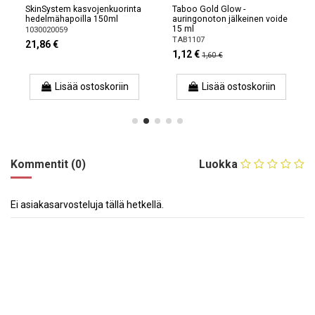
SkinSystem kasvojenkuorinta
Taboo Gold Glow -
hedelmähapoilla 150ml
auringonoton jälkeinen voide
15 ml
1030020059
TAB1107
21,86 €
1,12 €
1,60 €
Lisää ostoskoriin
Lisää ostoskoriin
Kommentit (0)
Luokka
Ei asiakasarvosteluja tällä hetkellä.