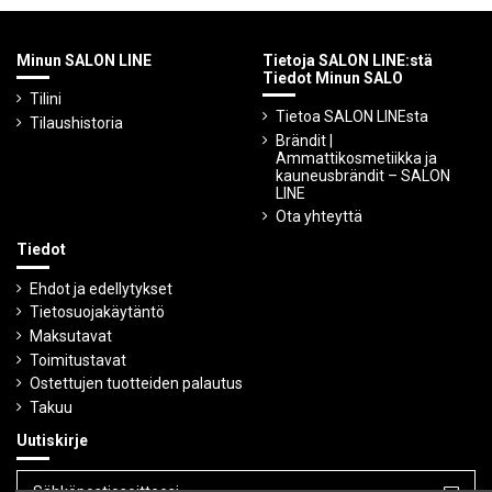
Minun SALON LINE
Tietoja SALON LINE:stä
Tiedot Minun SALO
Tilini
Tietoa SALON LINEsta
Tilaushistoria
Brändit |
Ammattikosmetiikka ja
kauneusbrändit – SALON
LINE
Ota yhteyttä
Tiedot
Ehdot ja edellytykset
Tietosuojakäytäntö
Maksutavat
Toimitustavat
Ostettujen tuotteiden palautus
Takuu
Uutiskirje