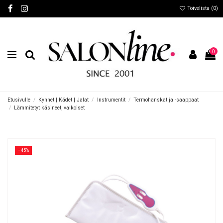
Toivelista (
0
)
0
Etusivulle
Kynnet | Kädet | Jalat
Instrumentit
Termohanskat ja -saappaat
Lämmitetyt käsineet, valkoiset
−45%