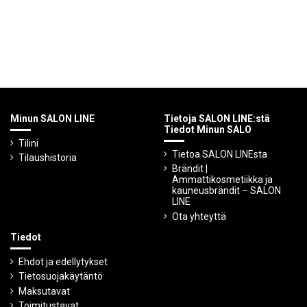
Minun SALON LINE
Tietoja SALON LINE:stä
Tiedot Minun SALO
Tilini
Tietoa SALON LINEsta
Tilaushistoria
Brändit |
Ammattikosmetiikka ja
kauneusbrändit – SALON
LINE
Ota yhteyttä
Tiedot
Ehdot ja edellytykset
Tietosuojakäytäntö
Maksutavat
Toimitustavat