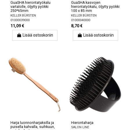
GuaSHA hierontatyökalu
GuaSHA kasvojen
vartalolle, öljytty pyökki
hierontatyökalu, öljytty pyökki
250*65mm
100 x 85 mm
KELLER BÜRSTEN
KELLER BÜRSTEN
01000039000
01000040000
11,09 €
8,70 €
Lisää ostoskoriin
Lisää ostoskoriin
Harja luonnonharjaksilla ja
Hierontaharja
puisella kahvalla, suihkuun,
SALON LINE