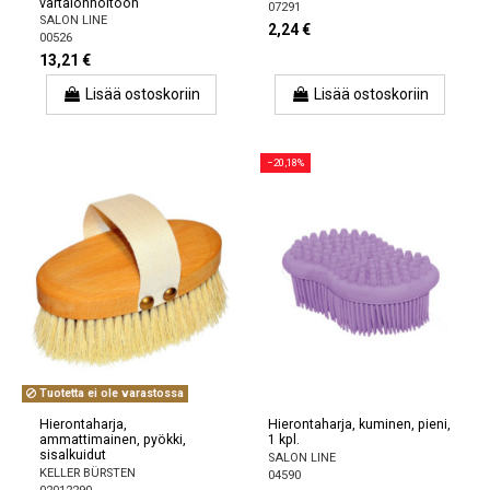
vartalonhoitoon
07291
SALON LINE
2,24 €
00526
13,21 €
Lisää ostoskoriin
Lisää ostoskoriin
−20,18%
Tuotetta ei ole varastossa
Hierontaharja,
Hierontaharja, kuminen, pieni,
ammattimainen, pyökki,
1 kpl.
sisalkuidut
SALON LINE
KELLER BÜRSTEN
04590