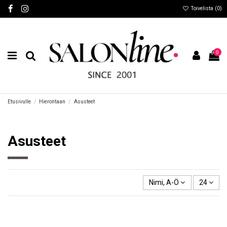
Toivelista (
0
)
0
Etusivulle
Hierontaan
Asusteet
Asusteet
Nimi, A-Ö
24