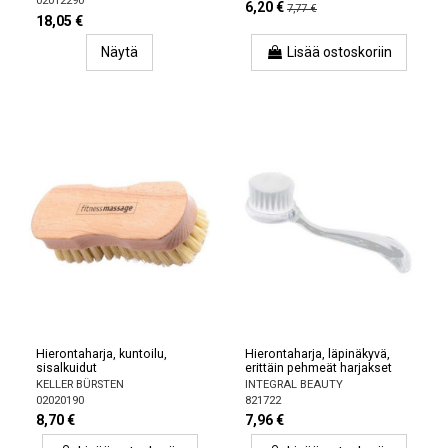
02012290
6,20 €
7,77 €
18,05 €
Näytä
Lisää ostoskoriin
Hierontaharja, kuntoilu,
Hierontaharja, läpinäkyvä,
sisalkuidut
erittäin pehmeät harjakset
KELLER BÜRSTEN
INTEGRAL BEAUTY
02020190
821722
8,70 €
7,96 €