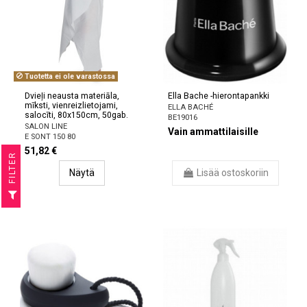
Tuotetta ei ole varastossa
Dvieļi neausta materiāla,
Ella Bache -hierontapankki
mīksti, vienreizlietojami,
ELLA BACHÉ
salocīti, 80x150cm, 50gab.
BE19016
SALON LINE
Vain ammattilaisille
E SONT 150 80
51,82 €
R
Näytä
Lisää ostoskoriin
F
I
L
T
E