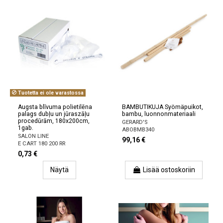
Tuotetta ei ole varastossa
Augsta blīvuma polietilēna
BAMBUTIKUJA Syömäpuikot,
palags dubļu un jūraszāļu
bambu, luonnonmateriaali
procedūrām, 180x200cm,
GERARD'S
1gab.
ABOBMB340
SALON LINE
99,16 €
E CART 180 200 RR
0,73 €
Näytä
Lisää ostoskoriin