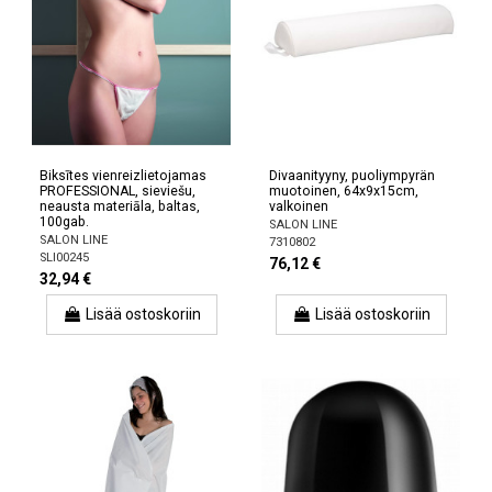
Biksītes vienreizlietojamas
Divaanityyny, puoliympyrän
PROFESSIONAL, sieviešu,
muotoinen, 64x9x15cm,
neausta materiāla, baltas,
valkoinen
100gab.
SALON LINE
SALON LINE
7310802
SLI00245
76,12 €
32,94 €
Lisää ostoskoriin
Lisää ostoskoriin