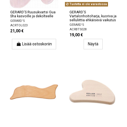
Tuotetta ei ole varastossa
GERARD'S Ruusukvartsi Gua
GERARD'S
Sha kasvoille ja dekolteelle
Vartalonhoitoharja, kuoriva ja
selluliittia ehkäisevä vaikutus
GERARD'S
GERARD'S
ACRTOL023
ACRBTS028
21,00 €
19,00 €
Lisää ostoskoriin
Näytä