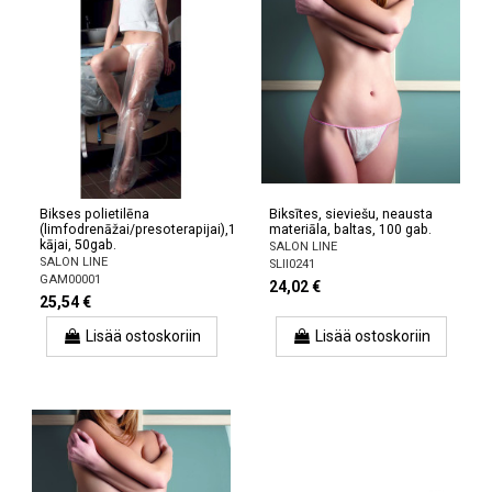
Bikses polietilēna
Biksītes, sieviešu, neausta
(limfodrenāžai/presoterapijai),1
materiāla, baltas, 100 gab.
kājai, 50gab.
SALON LINE
SALON LINE
SLII0241
GAM00001
24,02 €
25,54 €
Lisää ostoskoriin
Lisää ostoskoriin