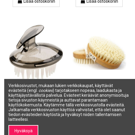
Lisää ostoskoriin
Lisää ostoskoriin
Tuotetta ei ole varastossa
Verkkosivustot, mukaan lukien verkkokaupat, käyttävät
evästeitä (engl.
cookies
) tarjotakseen nopeaa, laadukasta ja
Hierontaharja, muovia,
Hierontaharja, puu 4cm
käyttäjäystävällistä palvelua. Evästeet keräävät anonymisoituja
läpinäkyvä
KELLER BÜRSTEN
tietoja sivuston käynneistä ja auttavat parantamaan
SALON LINE
2002290
käyttökokemusta. Käytämme tällä verkkosivustolla evästeitä.
04427
9,94 €
Jatkamalla verkkosivuston käyttöä vahvistat, että olet saanut
3,70 €
tiedon evästeiden käytöstä ja hyväksyt niiden tallentamisen
laitteellesi.
Lisää ostoskoriin
Näytä
Hyväksyä