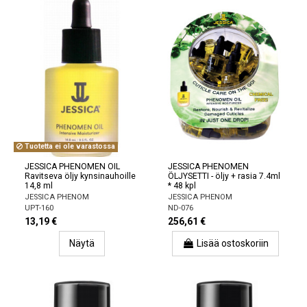
Tuotetta ei ole varastossa
JESSICA PHENOMEN OIL
JESSICA PHENOMEN
Ravitseva öljy kynsinauhoille
ÖLJYSETTI - öljy + rasia 7.4ml
14,8 ml
* 48 kpl
JESSICA PHENOM
JESSICA PHENOM
UPT-160
ND-076
13,19 €
256,61 €
Näytä
Lisää ostoskoriin