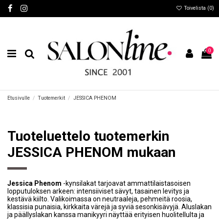
Toivelista (
0
)
0
Etusivulle
Tuotemerkit
JESSICA PHENOM
Tuoteluettelo tuotemerkin
JESSICA PHENOM mukaan
Jessica Phenom
-kynsilakat tarjoavat ammattilaistasoisen
lopputuloksen arkeen: intensiiviset sävyt, tasainen levitys ja
kestävä kiilto. Valikoimassa on neutraaleja, pehmeitä roosia,
klassisia punaisia, kirkkaita värejä ja syviä sesonkisävyjä. Aluslakan
ja päällyslakan kanssa manikyyri näyttää erityisen huolitellulta ja