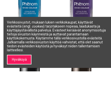
Verkkosivustot, mukaan lukien verkkokaupat, käyttävät
evästeitä (engl.
cookies
) tarjotakseen nopeaa, laadukasta ja
JESSICA PHENOM | Fountain
JESSICA PHENOM | Grape
käyttäjäystävällistä palvelua. Evästeet keräävät anonymisoituja
Bleau
Gatsby
tietoja sivuston käynneistä ja auttavat parantamaan
JESSICA PHENOM
JESSICA PHENOM
käyttökokemusta. Käytämme tällä verkkosivustolla evästeitä.
PHEN-008
PHEN-012
Jatkamalla verkkosivuston käyttöä vahvistat, että olet saanut
9,00 €
9,00 €
tiedon evästeiden käytöstä ja hyväksyt niiden tallentamisen
laitteellesi.
Lisää ostoskoriin
Lisää ostoskoriin
Hyväksyä