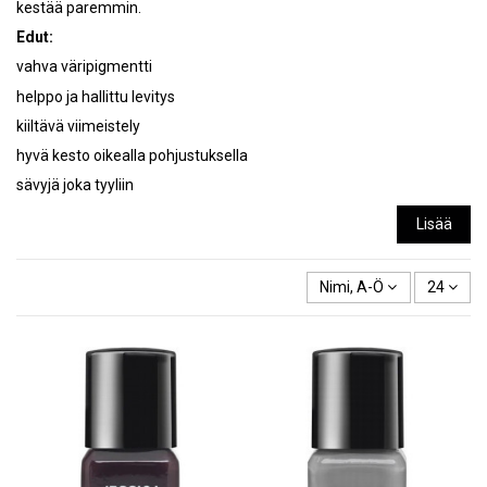
kestää paremmin.
Edut:
vahva väripigmentti
helppo ja hallittu levitys
kiiltävä viimeistely
hyvä kesto oikealla pohjustuksella
sävyjä joka tyyliin
Lisää
Nimi, A-Ö
24