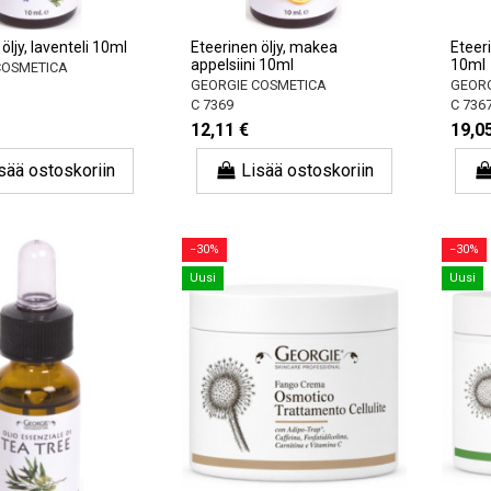
öljy, laventeli 10ml
Eteerinen öljy, makea
Eteeri
appelsiini 10ml
10ml
COSMETICA
GEORGIE COSMETICA
GEORG
C 7369
C 736
12,11 €
19,0
sää ostoskoriin
Lisää ostoskoriin
−30%
−30%
Uusi
Uusi