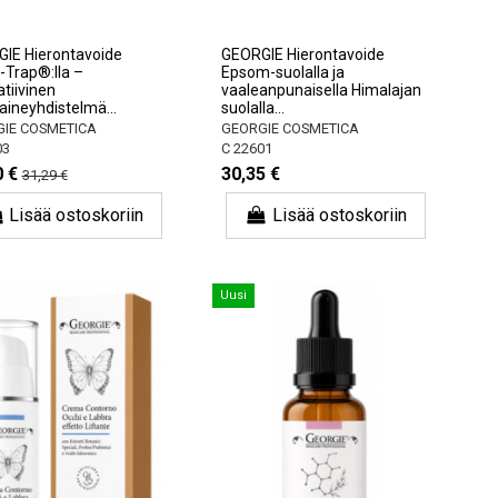
IE Hierontavoide
GEORGIE Hierontavoide
-Trap®:lla –
Epsom-suolalla ja
tiivinen
vaaleanpunaisella Himalajan
iaineyhdistelmä...
suolalla...
IE COSMETICA
GEORGIE COSMETICA
03
C 22601
0 €
30,35 €
31,29 €
Lisää ostoskoriin
Lisää ostoskoriin
Uusi