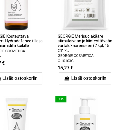
IE Kosteuttava
GEORGIE Merisuolakääre
mi Hydradefence+:lla ja
stimuloivaan ja kiinteyttävään
iamidilla kaikille...
vartalokääreeseen (2 kpl, 15
cm ×...
IE COSMETICA
GEORGIE COSMETICA
5
C 10103G
7 €
15,27 €
Lisää ostoskoriin
Lisää ostoskoriin
Uusi