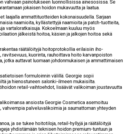
don vahvaan painotukseen luonnollisissa ainesosissa. Se
parantamaan jokaisen hoidon mukavuutta ja laatua.
t laajalla ammattituotteiden kokonaisuudella. Sarjaan
isia naamioita, kyllästettyjä naamioita ja patch-tuotteita,
tuja vartaloratkaisuja. Kokoelmaan kuuluu myös
epilaation jälkeistä hoitoa, käsien ja jalkojen hoitoa sekä
ntaa räätälöityjä hoitoprotokollia erilaisiin iho-
s, ravitsevuus, kuorinta, rauhoittava hoito karvanpoiston
eita, jotka auttavat luomaan johdonmukaisen ja ammattimaisen
tietoisen formuloinnin välillä. Georgie sopii
isiltä ja hienostuneen salonki-ilmeen mukaisilta.
ihoidon retail-vaihtoehdot, lisäävät valikoiman joustavuutta
n valikoimansa ansiosta Georgie Cosmetica asemoituu
toja, vahvempia palveluvalikoimia ja saumattoman yhteyden
a, ja se tukee hoitotiloja, retail-hyllyjä ja räätälöityjä
ongeja yhdistämään teknisen hoidon premium-tuntuun ja