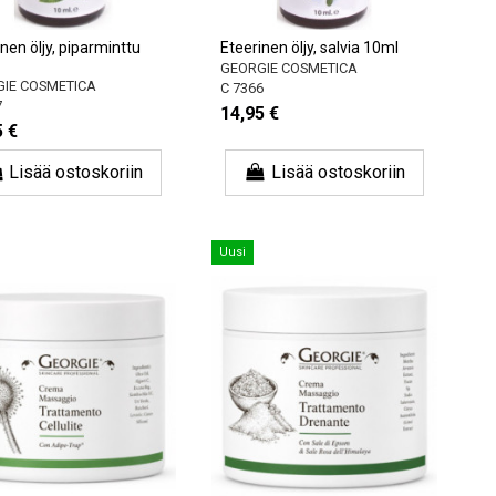
nen öljy, piparminttu
Eteerinen öljy, salvia 10ml
GEORGIE COSMETICA
IE COSMETICA
C 7366
7
14,95 €
5 €
Lisää ostoskoriin
Lisää ostoskoriin
Uusi