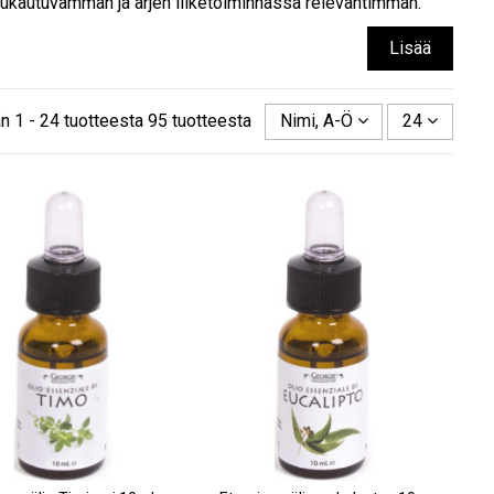
ukautuvamman ja arjen liiketoiminnassa relevantimman.
Lisää
n 1 - 24 tuotteesta 95 tuotteesta
Nimi, A-Ö
24