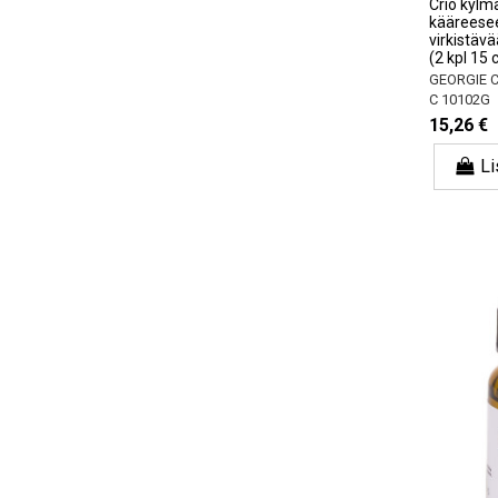
Crio kylm
kääreesee
virkistäv
(2 kpl 15 
GEORGIE 
C 10102G
15,26 €
Li