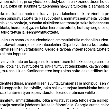
 ympäristöihin, ja se yhdistää edistyksellisen kosmeettisen hoi
aisuja, jotka on suunniteltu tukemaan näkyviä tuloksia ja samalla 
ikoima kattaa modernin kasvo- ja vartalonhoidon keskeiset tarpee
jen puhdistustuotteita, kasvovoiteita, ammattiseerumeita, voidema
ia kasvohoitoja, puhtaita aktiivikonsentraatteja sekä kohdennet
ilöitä, hierontaöljyjä, vartalon hierontavoiteita, hoitosynergioita, 
tarkoitettuja jälleenmyyntituotteita.
lisuus antaa kauneudenhoidon ammattilaisille mahdollisuuden rake
oitotavoitteisiin ja salonkirituaaleihin. Olipa tavoitteena kosteutu
elämyksellinen vartalohoito, Georgie tarjoaa yhteensopivia tuott
alusta loppuun.
 vahvuuksista on tasapaino kosmeettisen tehokkuuden ja ainesosa
le, jotka haluavat tuotteita, jotka tuntuvat tehokkailta, käytännöll
t, mukaan lukien Kuolleenmeren inspiroima hoito sekä erilliset kot
 identiteettinsä, ammatillisen suuntautumisensa ja monipuolise
i kumppaniksi hoitoloille, jotka haluavat tarjota laadukkaita hoi
sa tehtävän työn ja päivittäisten kauneusrutiinien välille.
nniteltu ammattilaisille, jotka arvostavat sekä tehoa että esillepano
pteja samalla johdonmukaisella filosofialla. Georgie auttaa sal