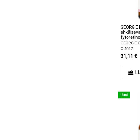
GEORGIE 
ehkäisev
fytoretino
GEORGIE 
C 4017
31,11 €
Li
Uusi