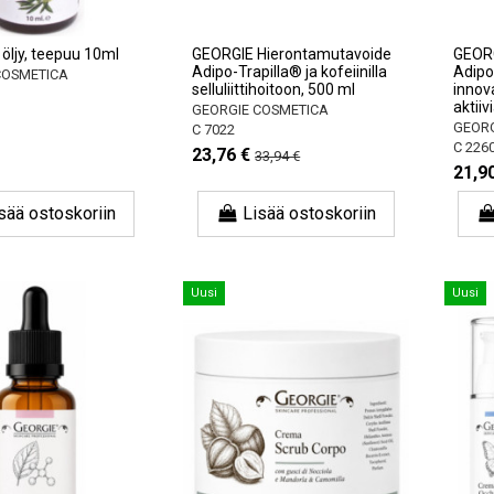
 öljy, teepuu 10ml
GEORGIE Hierontamutavoide
GEORG
Adipo-Trapilla® ja kofeiinilla
Adipo
COSMETICA
selluliittihoitoon, 500 ml
innova
aktiiv
GEORGIE COSMETICA
GEORG
C 7022
C 226
23,76 €
33,94 €
21,9
sää ostoskoriin
Lisää ostoskoriin
Uusi
Uusi