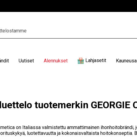
Lahjasetit
ändit
Uutiset
Alennukset
Kauneusal
luettelo tuotemerkin GEORGI
etica on Italiassa valmistettu ammattimainen ihonhoitobrändi, j
orituskykyä, luotettavuutta ja kokonaisvaltaista hoitokonseptia. 