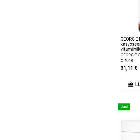
GEORGIE 
kasvosee
vitamiinil
GEORGIE 
C 4018
31,11 €
Li
Uusi