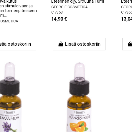
ävaikutus
Eteerinen öljy, Sitruuna 10ml
Eteer
n stimuloivaan ja
GEORGIE COSMETICA
GEORG
ään toimenpiteeseen
C 7363
C 736
cm...
14,90 €
13,0
COSMETICA
sää ostoskoriin
Lisää ostoskoriin