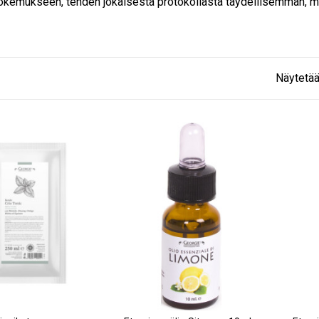
okemukseen, tehden jokaisesta protokollasta täydellisemmän, m
Näytetää