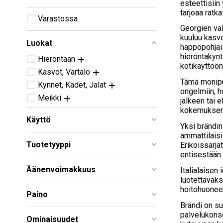
esteettisiin
tarjoaa ratk
Varastossa
Georgien val
kuuluu kasvo
Luokat
happopohjais
hierontakyntt
Hierontaan
kotikäyttöön 
Kasvot, Vartalo
Tämä monipuo
Kynnet, Kädet, Jalat
ongelmiin, h
Meikki
jälkeen tai 
kokemuksen 
Käyttö
Yksi brändin
ammattilaisil
Tuotetyyppi
Erikoissarja
entisestään.
Äänenvoimakkuus
Italialaisen
luotettavaks
hoitohuonees
Paino
Brändi on suu
palvelukonse
Ominaisuudet