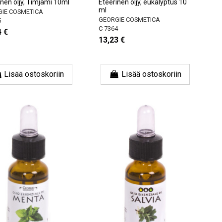
inen öljy, Timjami 10ml
Eteerinen öljy, eukalyptus 10
ml
IE COSMETICA
GEORGIE COSMETICA
5
C 7364
4 €
13,23 €
Lisää ostoskoriin
Lisää ostoskoriin