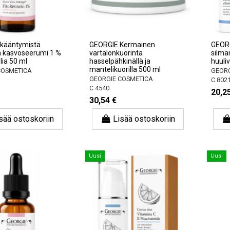
Ikääntymistä
GEORGIE Kermainen
GEORG
ä kasvoseerumi 1 %
vartalonkuorinta
silmä
lia 50 ml
hasselpähkinällä ja
huuliv
mantelikuorilla 500 ml
COSMETICA
GEORG
GEORGIE COSMETICA
C 802
C 4540
20,2
30,54 €
sää ostoskoriin
Lisää ostoskoriin
Uusi
Uusi