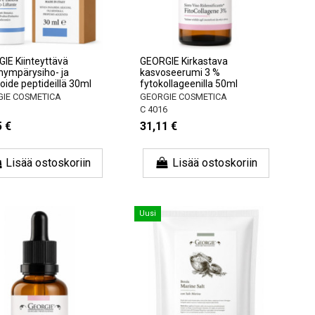
IE Kiinteyttävä
GEORGIE Kirkastava
nympärysiho- ja
kasvoseerumi 3 %
oide peptideillä 30ml
fytokollageenilla 50ml
IE COSMETICA
GEORGIE COSMETICA
1
C 4016
5 €
31,11 €
Lisää ostoskoriin
Lisää ostoskoriin
Uusi