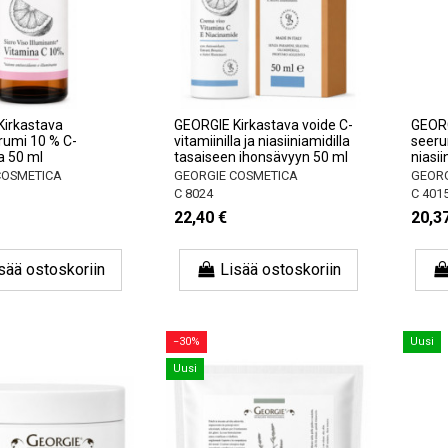
Kirkastava
GEORGIE Kirkastava voide C-
GEORG
rumi 10 % C-
vitamiinilla ja niasiiniamidilla
seeru
la 50 ml
tasaiseen ihonsävyyn 50 ml
niasiin
COSMETICA
GEORGIE COSMETICA
GEORG
C 8024
C 401
22,40 €
20,3
sää ostoskoriin
Lisää ostoskoriin
−30%
Uusi
Uusi