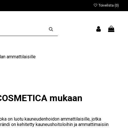
Toivelista (
0
)
an ammattilaisille
E COSMETICA mukaan
oka on luotu kauneudenhoidon ammattilaisille, jotka
Brändi on kehitetty kauneushoitoloihin ja ammattimaisiin