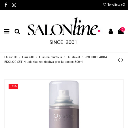
Toivelista (
0
)
0
Etusivulle
Hiuksille
Hiusten muotoilu
Hiuslakat
FIXI HIUSLAKKA
EKOLOGISET Hiuslakka keskivahva pito, kaasuton 300ml
−25%