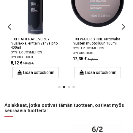
FIXI HAIRPRAY ENERGY
FIXI WATER SHINE Kiiltovaha
hiuslakka, erittäin vahva pito
hiusten muotoiluun 100ml
400ml
OYSTER COSMETICS
OYSTER COSMETICS
OYFX04010010
OYFX03050001
12,35 €
16,46 €
8,12 €
10,82 €
Lisää ostoskoriin
Lisää ostoskoriin
Asiakkaat, jotka ostivat tämän tuotteen, ostivat myös
seuraavia tuotteita: