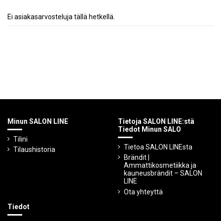
Ei asiakasarvosteluja tällä hetkellä.
Minun SALON LINE
Tietoja SALON LINE:stä
Tiedot Minun SALO
Tilini
Tietoa SALON LINEsta
Tilaushistoria
Brändit |
Ammattikosmetiikka ja
kauneusbrändit – SALON
LINE
Ota yhteyttä
Tiedot