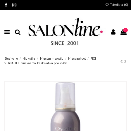
Toivelista (
0
)
0
Etusivulle
Hiuksille
Hiusten muotoilu
Hiusvaahdot
FIXI
VERSATILE hiusvaahto, keskivahva pito 250ml