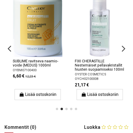
SUBLIME ravitseva naamio-
FIXI CHERASTILLE
voide (MEDUS) 1000ml
Nestemäiset pellavakristallit
hiusten suojaamiseksi 100ml
OYBM07100400
OYSTER COSMETICS
6,60 €
12,23 €
OYCH02100008
21,17 €
Lisää ostoskoriin
Lisää ostoskoriin
Kommentit (0)
Luokka