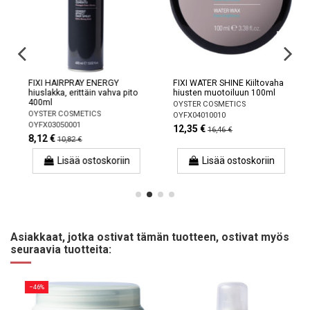
FIXI HAIRPRAY ENERGY
FIXI WATER SHINE Kiiltovaha
hiuslakka, erittäin vahva pito
hiusten muotoiluun 100ml
400ml
OYSTER COSMETICS
OYSTER COSMETICS
OYFX04010010
OYFX03050001
12,35 €
16,46 €
8,12 €
10,82 €
Lisää ostoskoriin
Lisää ostoskoriin
Asiakkaat, jotka ostivat tämän tuotteen, ostivat myös
seuraavia tuotteita:
−46%