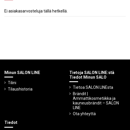
Ei asiakasarvosteluja tällä hetkellä.
Minun SALON LINE
Tietoja SALON LINE:stä
Tiedot Minun SALO
Tilini
Tietoa SALON LINEsta
Tilaushistoria
Brändit |
Ammattikosmetiikka ja
kauneusbrändit – SALON
LINE
Ota yhteyttä
Tiedot