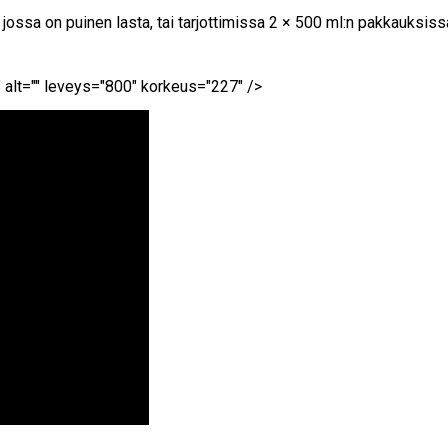
ssa on puinen lasta, tai tarjottimissa 2 × 500 ml:n pakkauksiss
t="" leveys="800" korkeus="227" />