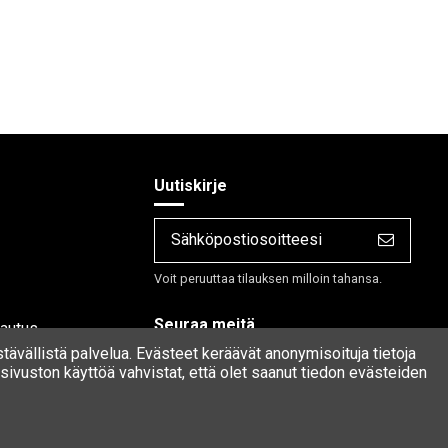
Uutiskirje
Voit peruuttaa tilauksen milloin tahansa.
Seuraa meitä
lautus
stävällistä palvelua. Evästeet keräävät anonymisoituja tietoja
ivuston käyttöä vahvistat, että olet saanut tiedon evästeiden