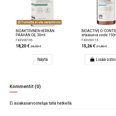
Tuotetta ei ole varastossa
BIOAKTIIVINEN HERKÄN
BIOACTIVE D-CONTRO
PÄÄHÄN OIL 30ml
ehkäisevä voide 150
F43V00195
F43V00115
18,20 €
15,26 €
26,00 €
21,80 €
Näytä
Lisää osto
Kommentit (0)
Ei asiakasarvosteluja tällä hetkellä.