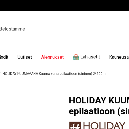
Lahjasetit
ändit
Uutiset
Alennukset
Kauneusal
HOLIDAY KUUMAVAHA Kuuma vaha epilaatioon (sininen) 2*500ml
HOLIDAY KUU
epilaatioon (s