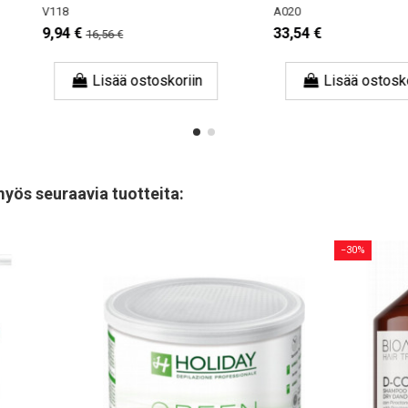
V118
A020
9,94 €
33,54 €
16,56 €
skoriin
Lisää ostoskoriin
Li
myös seuraavia tuotteita:
−30%