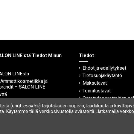
ALON LINE:stä Tiedot Minun
Tiedot
Ehdot ja edellytykset
SALON LINEsta
Tietosuojakäytäntö
| Ammattikosmetiikka ja
Maksutavat
brändit – SALON LINE
Toimitustavat
yttä
Ostettujen tuotteiden pa
eitä (engl.
cookies
) tarjotakseen nopeaa, laadukasta ja käyttäjäy
Takuu
a. Käytämme tällä verkkosivustolla evästeitä. Jatkamalla verkkos