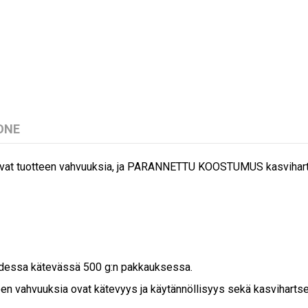
ONE
s ovat tuotteen vahvuuksia, ja PARANNETTU KOOSTUMUS kasvihartseill
 kahdessa kätevässä 500 g:n pakkauksessa.
teen vahvuuksia ovat kätevyys ja käytännöllisyys sekä kasvihartsej