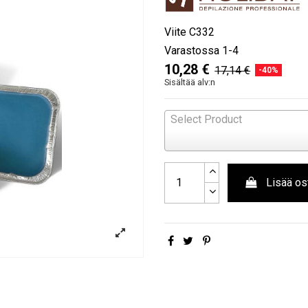
Viite
C332
Varastossa
1-4
10,28 €
17,14 €
-40%
Sisältää alv:n
Select Product
Lisää os