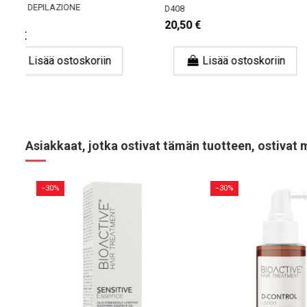
HOLIDAY DEPILAZIONE
D408
E541
20,50 €
11,49 €
Lisää ostoskoriin
Lisää osto
Asiakkaat, jotka ostivat tämän tuotteen, ostivat 
−30%
−30%