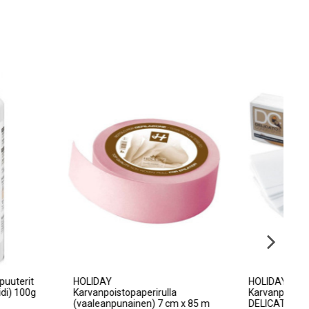
smeettiset puuterit
HOLIDAY
H
a/Sinkkioksidi) 100g
Karvanpoistopaperirulla
K
(vaaleanpunainen) 7 cm x 85 m
D
PILAZIONE