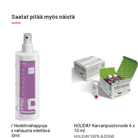
Saatat pitää myös näistä
HOLIDAY Hedelmähappoja
HOLIDAY Karvanpoist
sisältävä vahausta edeltävä
10 ml
voide 250ml
HOLIDAY DEPILAZIONE