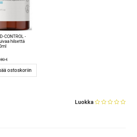
 D-CONTROL -
ivaa hilsettä
50ml
,80 €
sää ostoskoriin
Luokka