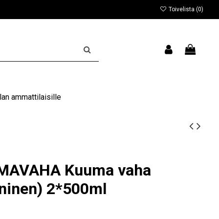
Toivelista (
0
)
an ammattilaisille
MAVAHA Kuuma vaha
ininen) 2*500ml