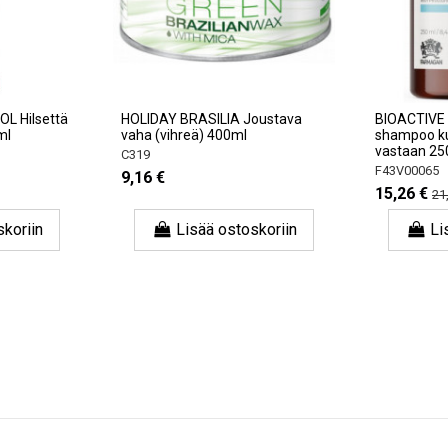
L Hilsettä
HOLIDAY BRASILIA Joustava
BIOACTIVE
ml
vaha (vihreä) 400ml
shampoo ku
vastaan ​​2
C319
F43V00065
9,16 €
15,26 €
21
skoriin
Lisää ostoskoriin
Li