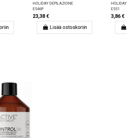
HOLIDAY DEPILAZIONE
H
E546P
E
23,38 €
3
sää ostoskoriin
Lisää ostoskoriin