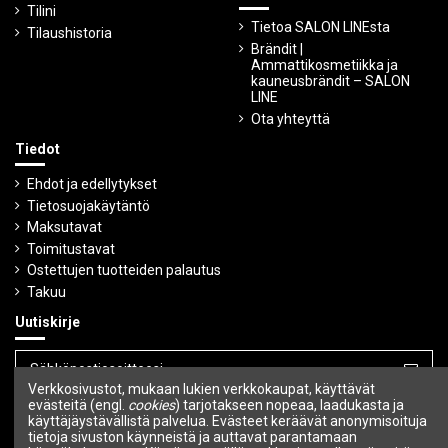
Tilini
Tietoa SALON LINEsta
Tilaushistoria
Brändit |
Ammattikosmetiikka ja
kauneusbrändit – SALON
LINE
Ota yhteyttä
Tiedot
Ehdot ja edellytykset
Tietosuojakäytäntö
Maksutavat
Toimitustavat
Ostettujen tuotteiden palautus
Takuu
Uutiskirje
Verkkosivustot, mukaan lukien verkkokaupat, käyttävät
Voit peruuttaa tilauksen milloin tahansa.
evästeitä (engl.
cookies
) tarjotakseen nopeaa, laadukasta ja
käyttäjäystävällistä palvelua. Evästeet keräävät anonymisoituja
tietoja sivuston käynneistä ja auttavat parantamaan
Seuraa meitä