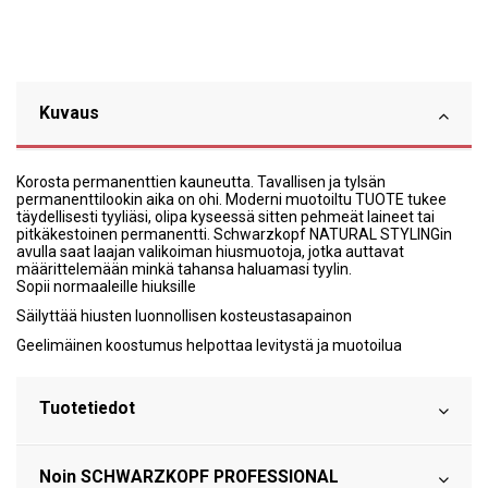
Kuvaus
Korosta permanenttien kauneutta. Tavallisen ja tylsän
permanenttilookin aika on ohi. Moderni muotoiltu TUOTE tukee
täydellisesti tyyliäsi, olipa kyseessä sitten pehmeät laineet tai
pitkäkestoinen permanentti. Schwarzkopf NATURAL STYLINGin
avulla saat laajan valikoiman hiusmuotoja, jotka auttavat
määrittelemään minkä tahansa haluamasi tyylin.
Sopii normaaleille hiuksille
Säilyttää hiusten luonnollisen kosteustasapainon
Geelimäinen koostumus helpottaa levitystä ja muotoilua
Tuotetiedot
Noin SCHWARZKOPF PROFESSIONAL