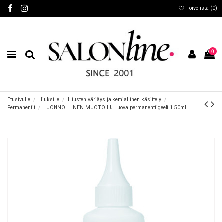
Toivelista (
0
)
0
Etusivulle
Hiuksille
Hiusten värjäys ja kemiallinen käsittely
Permanentit
LUONNOLLINEN MUOTOILU Luova permanenttigeeli 1 50ml