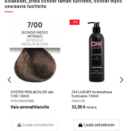
Asiakkaat, jotka ostivat tämän tuotteen, ostivat myös
seuraavia tuotteita:
−20%
OYSTER PERLACOLOR väri
CHI LUXURY kosteuttava
7/00 100ml
hoitoaine 739ml
OYCC03107000
CHILC25
Vain ammattilaisille
32,00 €
40,00 €
Lisää ostoskoriin
Lisää ostoskoriin