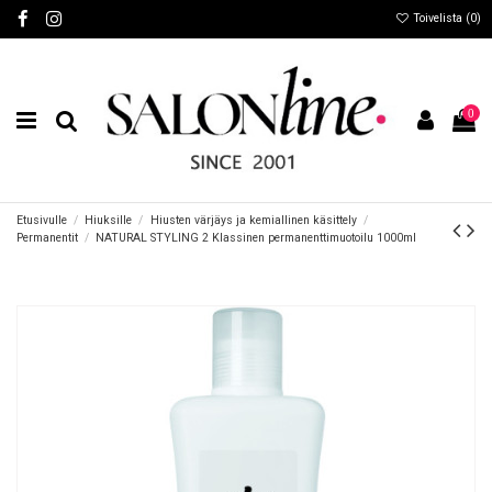
Toivelista (
0
)
0
Etusivulle
Hiuksille
Hiusten värjäys ja kemiallinen käsittely
Permanentit
NATURAL STYLING 2 Klassinen permanenttimuotoilu 1000ml