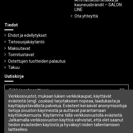
Ammattikosmetiikka ja
kauneusbrändit – SALON
LINE
Ota yhteyttä
Tiedot
Ehdot ja edellytykset
Tietosuojakäytäntö
Maksutavat
Toimitustavat
Ostettujen tuotteiden palautus
Takuu
Uutiskirje
Verkkosivustot, mukaan lukien verkkokaupat, käyttävät
Voit peruuttaa tilauksen milloin tahansa.
evästeitä (engl.
cookies
) tarjotakseen nopeaa, laadukasta ja
käyttäjäystävällistä palvelua. Evästeet keräävät anonymisoituja
tietoja sivuston käynneistä ja auttavat parantamaan
Seuraa meitä
käyttökokemusta. Käytämme tällä verkkosivustolla evästeitä.
Jatkamalla verkkosivuston käyttöä vahvistat, että olet saanut
tiedon evästeiden käytöstä ja hyväksyt niiden tallentamisen
laitteellesi.